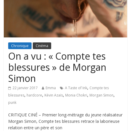
Chronique
Cinéma
On a vu : « Compte tes
blessures » de Morgan
Simon
,
22 janvier 2017
Emma
A Taste of Ink
Compte tes
,
,
,
,
,
blessures
hardcore
Kévin Azaïs
Monia Chokri
Morgan Simon
punk
CRITIQUE CINÉ – Premier long-métrage du jeune réalisateur
Morgan Simon, Compte tes blessures retrace la laborieuse
relation entre un père et son