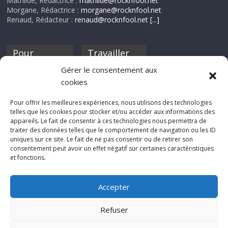
Mathilde, Rédactrice :
mathilde@rocknfool.net
Morgane, Rédactrice :
morgane@rocknfool.net
Renaud, Rédacteur :
renaud@rocknfool.net
[...]
Pour
Travailler
nourrir ta
pour nous ?
Gérer le consentement aux
discothèque
cookies
Si tu souhaites
contribuer à
Pour offrir les meilleures expériences, nous utilisons des technologies
Rocknfool, n'hésite
telles que les cookies pour stocker et/ou accéder aux informations des
pas à nous envoyer
appareils. Le fait de consentir à ces technologies nous permettra de
tes chroniques de
traiter des données telles que le comportement de navigation ou les ID
concerts, de films,
uniques sur ce site. Le fait de ne pas consentir ou de retirer son
séries ou des billets
consentement peut avoir un effet négatif sur certaines caractéristiques
d'humeur :
et fonctions.
sabine@rocknfool.
net
Accepter
Refuser