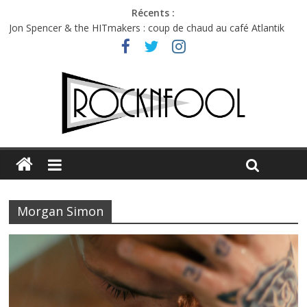
Récents :
Jon Spencer & the HITmakers : coup de chaud au café Atlantik
Hellfest 2026 vendredi : température et émotions en hausse
Hellfest 2026 jeudi : impossible de choisir entre chaleur et bonne
humeur
Première édition du Midgard Festival : entre bière, métal et
tatouages
Charlie Puth à l’Olympia : la leçon de pop du Professeur Puth
Morgan Simon