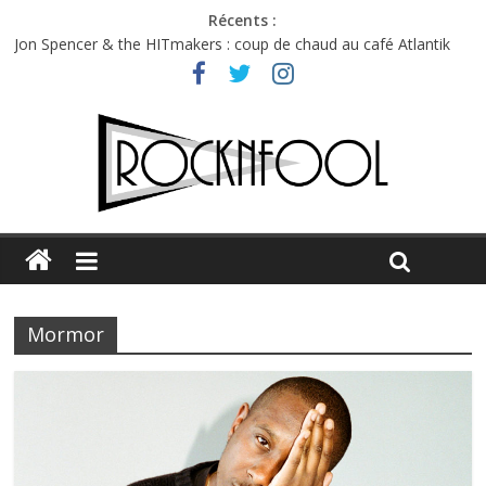
Récents :
Jon Spencer & the HITmakers : coup de chaud au café Atlantik
Hellfest 2026 vendredi : température et émotions en hausse
Hellfest 2026 jeudi : impossible de choisir entre chaleur et bonne
humeur
Première édition du Midgard Festival : entre bière, métal et
tatouages
Charlie Puth à l’Olympia : la leçon de pop du Professeur Puth
Mormor