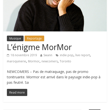
Musique
Reportage
L’énigme MorMor
,
,
18 novembre 2019
Swann
indie pop
live report
,
,
,
maroquinerie
Mormor
newcomers
Toronto
NEWCOMERS – Pas de matraquage, pas de promo
tonitruante. Mormor est arrivé dans le paysage indie-pop à
pas feutré. Sa
Read more