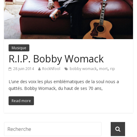
Musique
R.I.P. Bobby Womack
,
,
28 juin 2014
RockNfool
bobby womack
mort
rip
L’une des voix les plus emblématiques de la soul nous a
quittés. Bobby Womack, du haut de ses 70 ans,
Read more