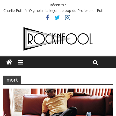
Récents :
Charlie Puth à l’Olympia : la leçon de pop du Professeur Puth
Festival Triptyque : un nouveau festival de musique indépendant
à Montréal
Hellfest 2026 vendredi : température et émotions en hausse
Hellfest 2026 jeudi : impossible de choisir entre chaleur et bonne
humeur
Première édition du Midgard Festival : entre bière, métal et
tatouages
mort