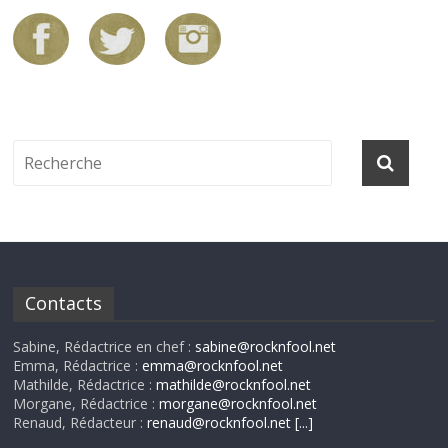
Contacts
Sabine, Rédactrice en chef :
sabine@rocknfool.net
Emma, Rédactrice :
emma@rocknfool.net
Mathilde, Rédactrice :
mathilde@rocknfool.net
Morgane, Rédactrice :
morgane@rocknfool.net
Renaud, Rédacteur :
renaud@rocknfool.net
[...]