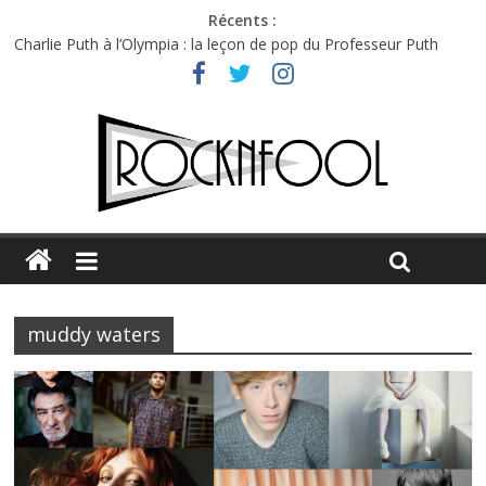
Récents :
Charlie Puth à l’Olympia : la leçon de pop du Professeur Puth
Festival Triptyque : un nouveau festival de musique indépendant
à Montréal
Hellfest 2026 vendredi : température et émotions en hausse
Hellfest 2026 jeudi : impossible de choisir entre chaleur et bonne
humeur
Première édition du Midgard Festival : entre bière, métal et
tatouages
muddy waters