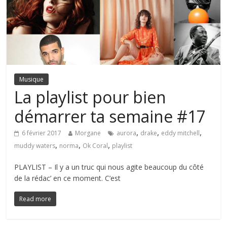
Musique
La playlist pour bien
démarrer ta semaine #17
,
,
,
6 février 2017
Morgane
aurora
drake
eddy mitchell
,
,
,
muddy waters
norma
Ok Coral
playlist
PLAYLIST – Il y a un truc qui nous agite beaucoup du côté
de la rédac’ en ce moment. C’est
Read more