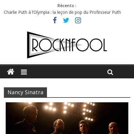
Récents :
Charlie Puth à l’Olympia : la leçon de pop du Professeur Puth
Festival Triptyque : un nouveau festival de musique indépendant
à Montréal
Hellfest 2026 vendredi : température et émotions en hausse
Hellfest 2026 jeudi : impossible de choisir entre chaleur et bonne
humeur
Première édition du Midgard Festival : entre bière, métal et
tatouages
Nancy Sinatra