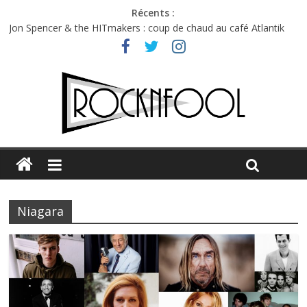
Récents :
Jon Spencer & the HITmakers : coup de chaud au café Atlantik
Hellfest 2026 vendredi : température et émotions en hausse
Hellfest 2026 jeudi : impossible de choisir entre chaleur et bonne
humeur
Première édition du Midgard Festival : entre bière, métal et
tatouages
Charlie Puth à l’Olympia : la leçon de pop du Professeur Puth
Niagara