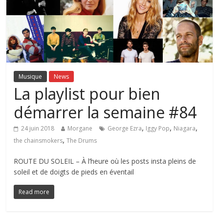
Musique
News
La playlist pour bien
démarrer la semaine #84
,
,
,
24 juin 2018
Morgane
George Ezra
Iggy Pop
Niagara
,
the chainsmokers
The Drums
ROUTE DU SOLEIL – À l’heure où les posts insta pleins de
soleil et de doigts de pieds en éventail
Read more