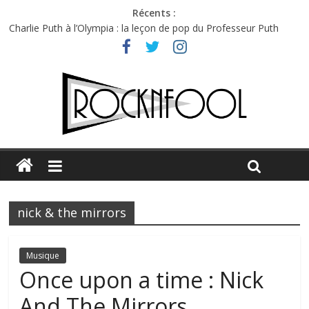
Récents :
Charlie Puth à l’Olympia : la leçon de pop du Professeur Puth
Festival Triptyque : un nouveau festival de musique indépendant
à Montréal
Hellfest 2026 vendredi : température et émotions en hausse
Hellfest 2026 jeudi : impossible de choisir entre chaleur et bonne
humeur
Première édition du Midgard Festival : entre bière, métal et
tatouages
nick & the mirrors
Musique
Once upon a time : Nick
And The Mirrors