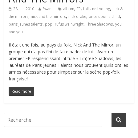
,
,
,
,
28 juin 2010
Swann
album
EP
folk
neil young
nick &
,
,
,
,
the mirrors
nick and the mirrors
nick drake
once upon a child
,
,
,
,
paris jeunes talents
pop
rufus wainwright
Three Shadows
you
and you
Il était une fois, au pays du folk, Nick And The Mirror, un
groupe qui n’a pas fini de faire parler de lui… Avec un
premier EP resplendissant intitulé « T(h)ree Shadows, les
lauréats de Paris Jeunes Talents nous prouvent qu’ils ont les
armes nécessaires pour s’imposer sur la scène pop-folk
française!
Read more