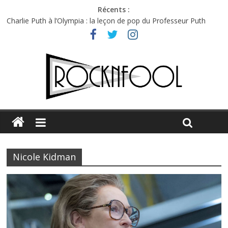
Récents :
Charlie Puth à l’Olympia : la leçon de pop du Professeur Puth
Festival Triptyque : un nouveau festival de musique indépendant
à Montréal
Hellfest 2026 vendredi : température et émotions en hausse
Hellfest 2026 jeudi : impossible de choisir entre chaleur et bonne
humeur
Première édition du Midgard Festival : entre bière, métal et
tatouages
Nicole Kidman