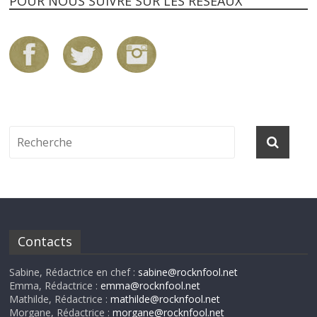
POUR NOUS SUIVRE SUR LES RÉSEAUX
Contacts
Sabine, Rédactrice en chef :
sabine@rocknfool.net
Emma, Rédactrice :
emma@rocknfool.net
Mathilde, Rédactrice :
mathilde@rocknfool.net
Morgane, Rédactrice :
morgane@rocknfool.net