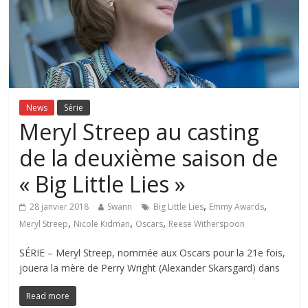
News
Série
Meryl Streep au casting
de la deuxième saison de
« Big Little Lies »
,
,
28 janvier 2018
Swann
Big Little Lies
Emmy Awards
,
,
,
Meryl Streep
Nicole Kidman
Oscars
Reese Witherspoon
SÉRIE – Meryl Streep, nommée aux Oscars pour la 21e fois,
jouera la mère de Perry Wright (Alexander Skarsgard) dans
Read more