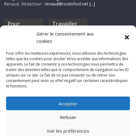
Renaud, Rédacteur :
renaud@rocknfool.net
[...]
Pour
Travailler
nourrir ta
pour nous ?
Gérer le consentement aux
discothèque
cookies
Si tu souhaites
contribuer à
Pour offrir les meilleures expériences, nous utilisons des technologies
Rocknfool, n'hésite
telles que les cookies pour stocker et/ou accéder aux informations des
pas à nous envoyer
appareils. Le fait de consentir à ces technologies nous permettra de
tes chroniques de
traiter des données telles que le comportement de navigation ou les ID
concerts, de films,
uniques sur ce site. Le fait de ne pas consentir ou de retirer son
séries ou des billets
consentement peut avoir un effet négatif sur certaines caractéristiques
d'humeur :
et fonctions.
sabine@rocknfool.
net
Accepter
Refuser
Voir les préférences