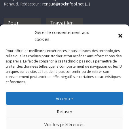
Renaud, Rédacteur :
renaud@rocknfool.net
[...]
Pour
Travailler
nourrir ta
pour nous ?
Gérer le consentement aux
discothèque
cookies
Si tu souhaites
contribuer à
Pour offrir les meilleures expériences, nous utilisons des technologies
Rocknfool, n'hésite
telles que les cookies pour stocker et/ou accéder aux informations des
pas à nous envoyer
appareils. Le fait de consentir à ces technologies nous permettra de
tes chroniques de
traiter des données telles que le comportement de navigation ou les ID
concerts, de films,
uniques sur ce site. Le fait de ne pas consentir ou de retirer son
séries ou des billets
consentement peut avoir un effet négatif sur certaines caractéristiques
d'humeur :
et fonctions.
sabine@rocknfool.
net
Accepter
Refuser
Voir les préférences