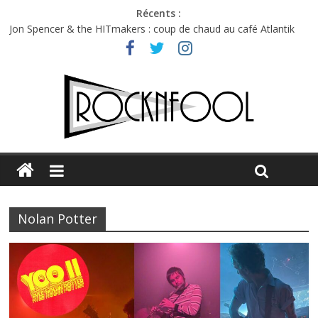
Récents :
Jon Spencer & the HITmakers : coup de chaud au café Atlantik
Hellfest 2026 vendredi : température et émotions en hausse
Hellfest 2026 jeudi : impossible de choisir entre chaleur et bonne
humeur
Première édition du Midgard Festival : entre bière, métal et
tatouages
Charlie Puth à l’Olympia : la leçon de pop du Professeur Puth
Nolan Potter