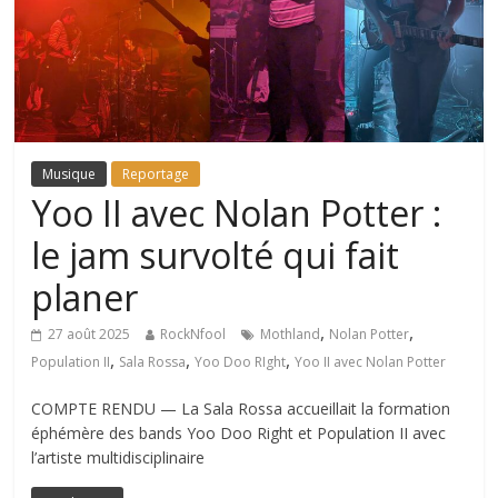
Musique
Reportage
Yoo II avec Nolan Potter :
le jam survolté qui fait
planer
,
,
27 août 2025
RockNfool
Mothland
Nolan Potter
,
,
,
Population II
Sala Rossa
Yoo Doo RIght
Yoo II avec Nolan Potter
COMPTE RENDU — La Sala Rossa accueillait la formation
éphémère des bands Yoo Doo Right et Population II avec
l’artiste multidisciplinaire