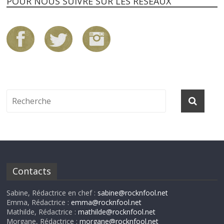
POUR NOUS SUIVRE SUR LES RÉSEAUX
Contacts
Sabine, Rédactrice en chef :
sabine@rocknfool.net
Emma, Rédactrice :
emma@rocknfool.net
Mathilde, Rédactrice :
mathilde@rocknfool.net
Morgane, Rédactrice :
morgane@rocknfool.net