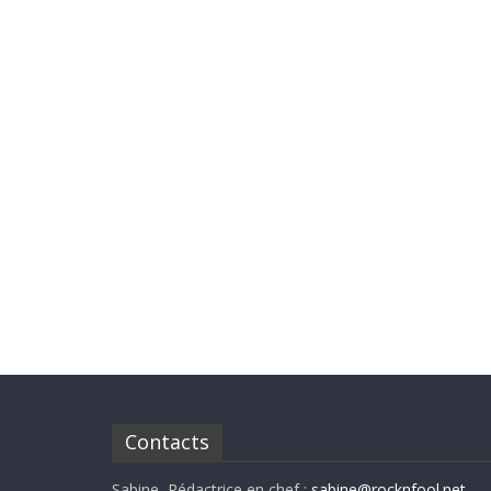
Contacts
Sabine, Rédactrice en chef :
sabine@rocknfool.net