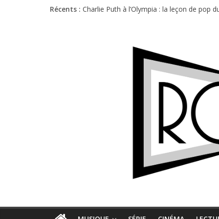
Récents :
Charlie Puth à l’Olympia : la leçon de pop 
Festival Triptyque : un nouveau festival d
Hellfest 2026 vendredi : température et é
Hellfest 2026 jeudi : impossible de choisir
Première édition du Midgard Festival : entr
MUSIQUE
SÉRIE
CINÉMA
LECTU