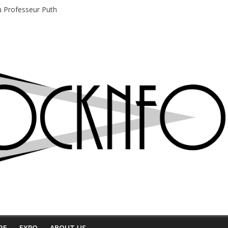
du Professeur Puth
e musique indépendant à Montréal
motions en hausse
 entre chaleur et bonne humeur
e bière, métal et tatouages
RE
EXPO
ABOUT US