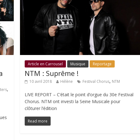
Article en Carrousel
Musique
Reportage
a
NTM : Suprême !
,
10 avril 2018
Hélène
Festival Chorus
NTM
,
ters
LIVE REPORT – C’était le point d’orgue du 30e Festival
Chorus. NTM ont investi la Seine Musicale pour
clôturer l’édition
ques
Read more