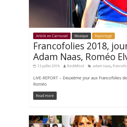
Article en Carrousel
Musique
Reportage
Francofolies 2018, jour
Adam Naas, Roméo Elvi
,
13 juillet 2018
RockNfool
adam naas
francofo
LIVE-REPORT – Deuxième jour aux Francofolies de 
Roméo
Read more