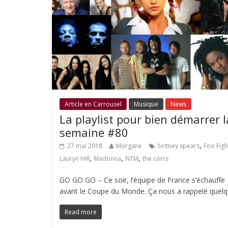
Article en Carrousel
Musique
News
La playlist pour bien démarrer l
semaine #80
,
27 mai 2018
Morgane
britney spears
Foo Figh
,
,
,
Lauryn Hill
Madonna
NTM
the corrs
GO GO GO – Ce soir, l’équipe de France s’échauffe
avant le Coupe du Monde. Ça nous a rappelé quel
Read more