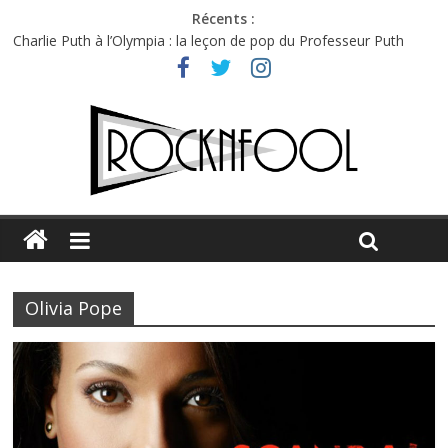
Récents :
Charlie Puth à l’Olympia : la leçon de pop du Professeur Puth
Festival Triptyque : un nouveau festival de musique indépendant
à Montréal
Hellfest 2026 vendredi : température et émotions en hausse
Hellfest 2026 jeudi : impossible de choisir entre chaleur et bonne
humeur
Première édition du Midgard Festival : entre bière, métal et
tatouages
Olivia Pope