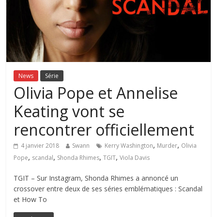
News
Série
Olivia Pope et Annelise
Keating vont se
rencontrer officiellement
,
,
4 janvier 2018
Swann
Kerry Washington
Murder
Olivia
,
,
,
,
Pope
scandal
Shonda Rhimes
TGIT
Viola Davis
TGIT – Sur Instagram, Shonda Rhimes a annoncé un
crossover entre deux de ses séries emblématiques : Scandal
et How To