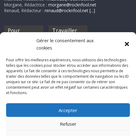
Morgane, Rédactrice :
morgane@rocknfool.net
Renaud, Rédacteur :
renaud@rocknfool.net
[...]
Pour
Travailler
nourrir ta
pour nous ?
Gérer le consentement aux
discothèque
cookies
Si tu souhaites
contribuer à
Pour offrir les meilleures expériences, nous utilisons des technologies
Rocknfool, n'hésite
telles que les cookies pour stocker et/ou accéder aux informations des
pas à nous envoyer
appareils. Le fait de consentir à ces technologies nous permettra de
tes chroniques de
traiter des données telles que le comportement de navigation ou les ID
concerts, de films,
uniques sur ce site. Le fait de ne pas consentir ou de retirer son
séries ou des billets
consentement peut avoir un effet négatif sur certaines caractéristiques
d'humeur :
et fonctions.
sabine@rocknfool.
net
Accepter
Refuser