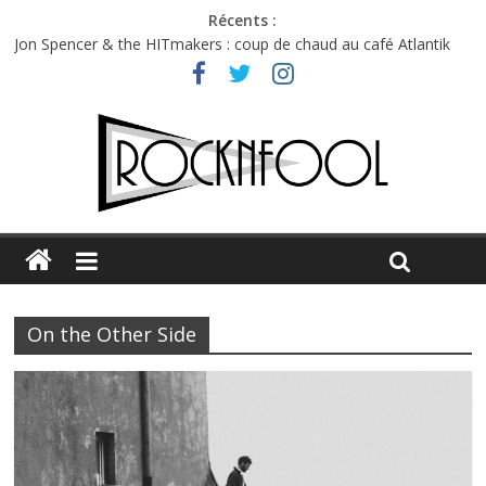
Récents :
Jon Spencer & the HITmakers : coup de chaud au café Atlantik
Hellfest 2026 vendredi : température et émotions en hausse
Hellfest 2026 jeudi : impossible de choisir entre chaleur et bonne
humeur
Première édition du Midgard Festival : entre bière, métal et
tatouages
Charlie Puth à l’Olympia : la leçon de pop du Professeur Puth
On the Other Side