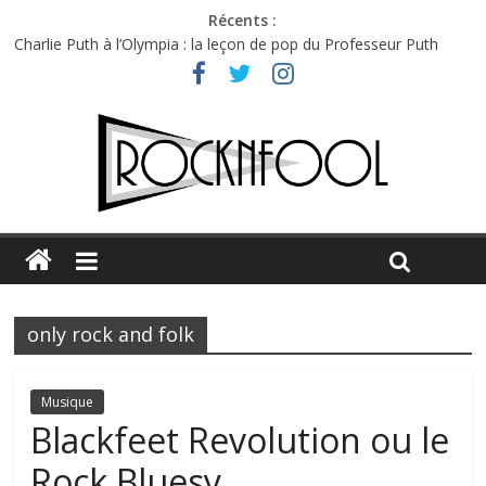
Récents :
Charlie Puth à l’Olympia : la leçon de pop du Professeur Puth
Festival Triptyque : un nouveau festival de musique indépendant
à Montréal
Hellfest 2026 vendredi : température et émotions en hausse
Hellfest 2026 jeudi : impossible de choisir entre chaleur et bonne
humeur
Première édition du Midgard Festival : entre bière, métal et
tatouages
only rock and folk
Musique
Blackfeet Revolution ou le
Rock Bluesy