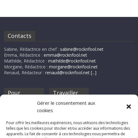
Contacts
Sabine, Rédactrice en chef :
sabine@rocknfool.net
Emma, Rédactrice :
emma@rocknfool.net
Mathilde, Rédactrice :
mathilde@rocknfool.net
Morgane, Rédactrice :
morgane@rocknfool.net
Renaud, Rédacteur :
renaud@rocknfool.net
[...]
Pour
Travailler
nourrir ta
pour nous ?
Gérer le consentement aux
discothèque
cookies
Si tu souhaites
contribuer à
Pour offrir les meilleures expériences, nous utilisons des technologies
Rocknfool, n'hésite
telles que les cookies pour stocker et/ou accéder aux informations des
pas à nous envoyer
appareils. Le fait de consentir à ces technologies nous permettra de
tes chroniques de