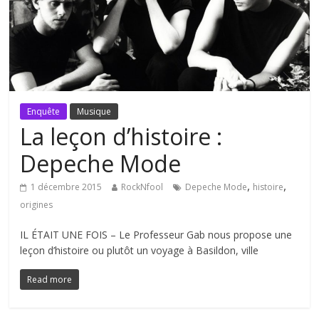
Enquête
Musique
La leçon d’histoire :
Depeche Mode
,
,
1 décembre 2015
RockNfool
Depeche Mode
histoire
origines
IL ÉTAIT UNE FOIS – Le Professeur Gab nous propose une
leçon d’histoire ou plutôt un voyage à Basildon, ville
Read more