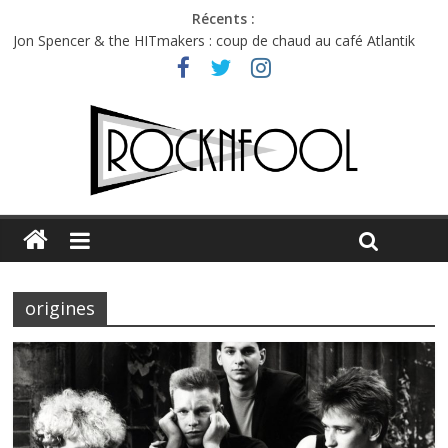
Récents :
Jon Spencer & the HITmakers : coup de chaud au café Atlantik
Hellfest 2026 vendredi : température et émotions en hausse
Hellfest 2026 jeudi : impossible de choisir entre chaleur et bonne
humeur
Première édition du Midgard Festival : entre bière, métal et
tatouages
Charlie Puth à l’Olympia : la leçon de pop du Professeur Puth
origines