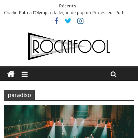
Récents :
Charlie Puth à l’Olympia : la leçon de pop du Professeur Puth
Festival Triptyque : un nouveau festival de musique indépendant
à Montréal
Hellfest 2026 vendredi : température et émotions en hausse
Hellfest 2026 jeudi : impossible de choisir entre chaleur et bonne
humeur
Première édition du Midgard Festival : entre bière, métal et
tatouages
paradiso