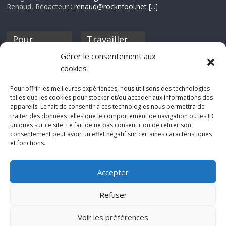
Renaud, Rédacteur :
renaud@rocknfool.net
[...]
Pour
Travailler
nourrir ta
pour nous ?
Gérer le consentement aux
discothèque
cookies
Si tu souhaites
contribuer à
Pour offrir les meilleures expériences, nous utilisons des technologies
Rocknfool, n'hésite
telles que les cookies pour stocker et/ou accéder aux informations des
pas à nous envoyer
appareils. Le fait de consentir à ces technologies nous permettra de
tes chroniques de
traiter des données telles que le comportement de navigation ou les ID
concerts, de films,
uniques sur ce site. Le fait de ne pas consentir ou de retirer son
séries ou des billets
consentement peut avoir un effet négatif sur certaines caractéristiques
d'humeur :
et fonctions.
sabine@rocknfool.
net
Accepter
Refuser
Voir les préférences