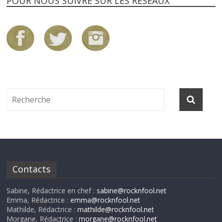
POUR NOUS SUIVRE SUR LES RÉSEAUX
Contacts
Sabine, Rédactrice en chef :
sabine@rocknfool.net
Emma, Rédactrice :
emma@rocknfool.net
Mathilde, Rédactrice :
mathilde@rocknfool.net
Morgane, Rédactrice :
morgane@rocknfool.net