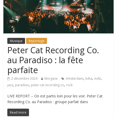
Musique
Reportage
Peter Cat Recording Co.
au Paradiso : la fête
parfaite
,
,
,
2 décembre 2024
Morgane
Amsterdam
bêta
indé
,
,
,
jazz
paradiso
peter cat recording co
rock
LIVE REPORT – On est partis loin pour les voir. Peter Cat
Recording Co. au Paradiso : groupe parfait dans
Read more