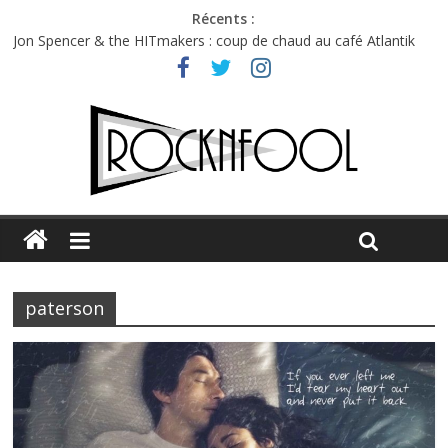
Récents :
Jon Spencer & the HITmakers : coup de chaud au café Atlantik
Hellfest 2026 vendredi : température et émotions en hausse
Hellfest 2026 jeudi : impossible de choisir entre chaleur et bonne
humeur
Première édition du Midgard Festival : entre bière, métal et
tatouages
Charlie Puth à l’Olympia : la leçon de pop du Professeur Puth
paterson