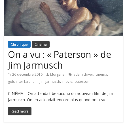
Chronique
Cinéma
On a vu : « Paterson » de
Jim Jarmusch
,
,
26 décembre 2016
Morgane
adam driver
cinéma
,
,
,
golshifter farahani
jim jarmusch
movie
paterson
CINÉMA – On attendait beaucoup du nouveau film de Jim
Jarmusch. On en attendait encore plus quand on a su
Read more