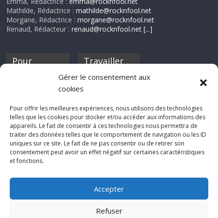
Emma, Rédactrice :
emma@rocknfool.net
Mathilde, Rédactrice :
mathilde@rocknfool.net
Morgane, Rédactrice :
morgane@rocknfool.net
Renaud, Rédacteur :
renaud@rocknfool.net
[...]
Pour
Travailler
nourrir ta
pour nous ?
Gérer le consentement aux
discothèque
cookies
Si tu souhaites
contribuer à
Pour offrir les meilleures expériences, nous utilisons des technologies
Rocknfool, n'hésite
telles que les cookies pour stocker et/ou accéder aux informations des
pas à nous envoyer
appareils. Le fait de consentir à ces technologies nous permettra de
tes chroniques de
traiter des données telles que le comportement de navigation ou les ID
concerts, de films,
uniques sur ce site. Le fait de ne pas consentir ou de retirer son
séries ou des billets
consentement peut avoir un effet négatif sur certaines caractéristiques
d'humeur :
et fonctions.
sabine@rocknfool.
net
Accepter
Refuser