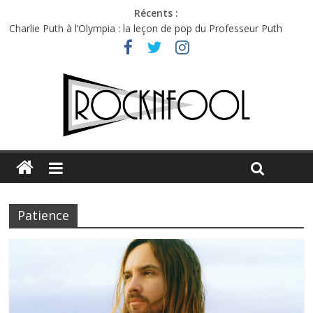
Récents :
Charlie Puth à l’Olympia : la leçon de pop du Professeur Puth
Festival Triptyque : un nouveau festival de musique indépendant
à Montréal
Hellfest 2026 vendredi : température et émotions en hausse
Hellfest 2026 jeudi : impossible de choisir entre chaleur et bonne
humeur
Première édition du Midgard Festival : entre bière, métal et
tatouages
Patience