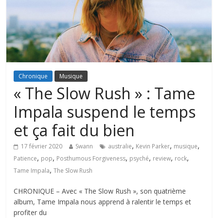
Chronique
Musique
« The Slow Rush » : Tame
Impala suspend le temps
et ça fait du bien
,
,
,
17 février 2020
Swann
australie
Kevin Parker
musique
,
,
,
,
,
,
Patience
pop
Posthumous Forgiveness
psyché
review
rock
,
Tame Impala
The Slow Rush
CHRONIQUE – Avec « The Slow Rush », son quatrième
album, Tame Impala nous apprend à ralentir le temps et
profiter du