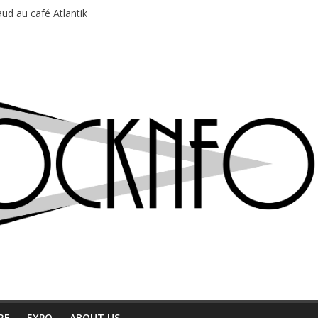
du Professeur Puth
ud au café Atlantik
motions en hausse
 entre chaleur et bonne humeur
e bière, métal et tatouages
RE
EXPO
ABOUT US