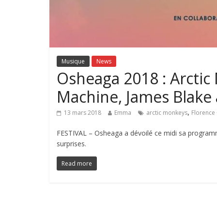
Musique
News
Osheaga 2018 : Arctic
Machine, James Blake
,
13 mars 2018
Emma
arctic monkeys
Florence
FESTIVAL – Osheaga a dévoilé ce midi sa programma
surprises.
Read more