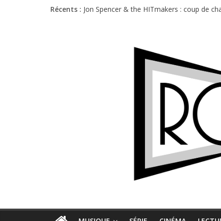
Charlie Puth à l’Olympia : la leçon de pop 
Récents :
Jon Spencer & the HITmakers : coup de cha
Hellfest 2026 vendredi : température et é
Hellfest 2026 jeudi : impossible de choisir
Première édition du Midgard Festival : entr
MUSIQUE
SÉRIE
CINÉMA
LECTU