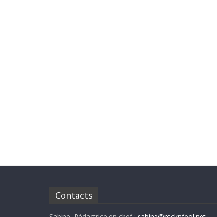
Contacts
Sabine, Rédactrice en chef :
sabine@rocknfool.net