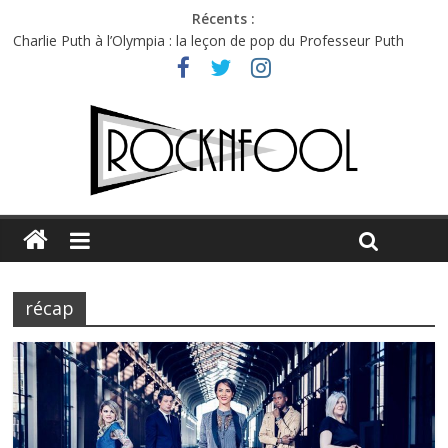
Récents :
Charlie Puth à l’Olympia : la leçon de pop du Professeur Puth
Festival Triptyque : un nouveau festival de musique indépendant
à Montréal
Hellfest 2026 vendredi : température et émotions en hausse
Hellfest 2026 jeudi : impossible de choisir entre chaleur et bonne
humeur
Première édition du Midgard Festival : entre bière, métal et
tatouages
récap