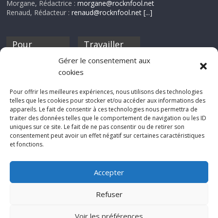
Morgane, Rédactrice :
morgane@rocknfool.net
Renaud, Rédacteur :
renaud@rocknfool.net
[...]
Pour
Travailler
nourrir ta
pour nous ?
Gérer le consentement aux
discothèque
cookies
Si tu souhaites
contribuer à
Pour offrir les meilleures expériences, nous utilisons des technologies
Rocknfool, n'hésite
telles que les cookies pour stocker et/ou accéder aux informations des
pas à nous envoyer
appareils. Le fait de consentir à ces technologies nous permettra de
tes chroniques de
traiter des données telles que le comportement de navigation ou les ID
concerts, de films,
uniques sur ce site. Le fait de ne pas consentir ou de retirer son
séries ou des billets
consentement peut avoir un effet négatif sur certaines caractéristiques
d'humeur :
et fonctions.
sabine@rocknfool.
net
Accepter
Refuser
Voir les préférences