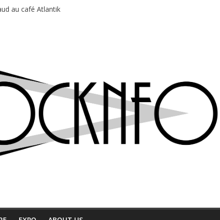
ud au café Atlantik
motions en hausse
 entre chaleur et bonne humeur
e bière, métal et tatouages
du Professeur Puth
RE
EXPO
ABOUT US