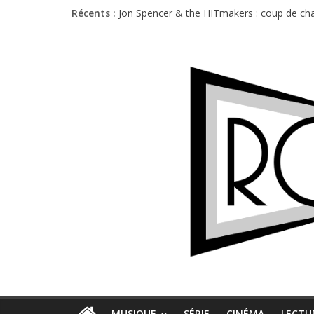
Récents :
Jon Spencer & the HITmakers : coup de cha
Hellfest 2026 vendredi : température et é
Hellfest 2026 jeudi : impossible de choisir
Première édition du Midgard Festival : entr
Charlie Puth à l’Olympia : la leçon de pop 
MUSIQUE
SÉRIE
CINÉMA
LECTU