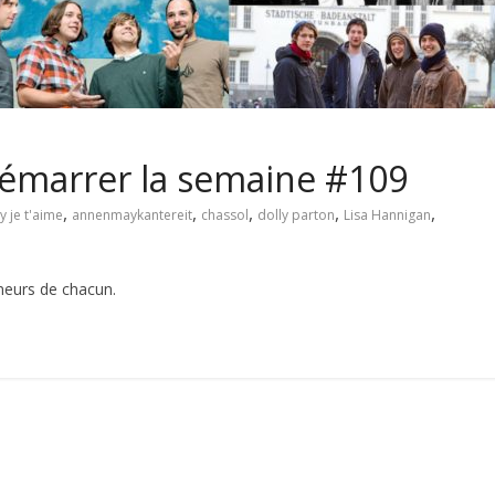
 démarrer la semaine #109
,
,
,
,
,
y je t'aime
annenmaykantereit
chassol
dolly parton
Lisa Hannigan
umeurs de chacun.