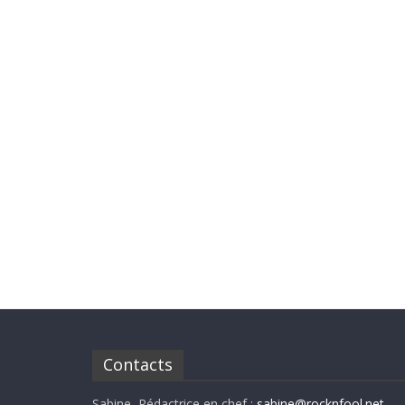
Contacts
Sabine, Rédactrice en chef :
sabine@rocknfool.net