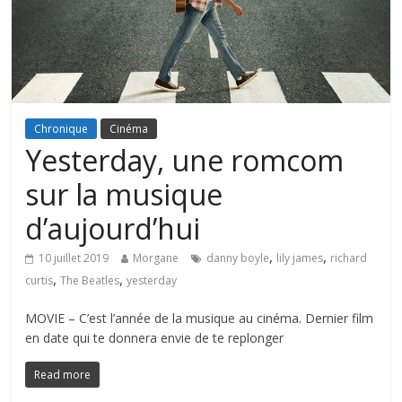
Chronique
Cinéma
Yesterday, une romcom
sur la musique
d’aujourd’hui
,
,
10 juillet 2019
Morgane
danny boyle
lily james
richard
,
,
curtis
The Beatles
yesterday
MOVIE – C’est l’année de la musique au cinéma. Dernier film
en date qui te donnera envie de te replonger
Read more