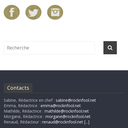
Contacts
Sabine, Rédactrice en chef :
sabine@rocknfool.net
Emma, Rédactrice :
emma@rocknfool.net
Mathilde, Rédactrice :
mathilde@rocknfool.net
Morgane, Rédactrice :
morgane@rocknfool.net
Renaud, Rédacteur :
renaud@rocknfool.net
[...]