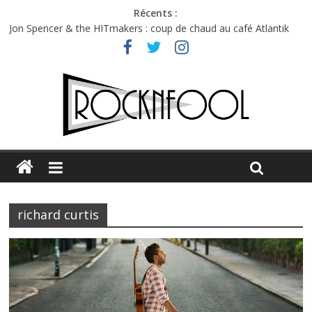
Récents :
Jon Spencer & the HITmakers : coup de chaud au café Atlantik
Hellfest 2026 vendredi : température et émotions en hausse
Hellfest 2026 jeudi : impossible de choisir entre chaleur et bonne
humeur
Première édition du Midgard Festival : entre bière, métal et
tatouages
Charlie Puth à l’Olympia : la leçon de pop du Professeur Puth
richard curtis