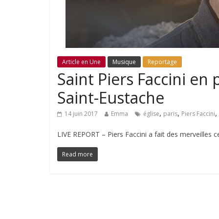
Article en Une
Musique
Reportage
Saint Piers Faccini en p
Saint-Eustache
,
,
,
14 juin 2017
Emma
église
paris
Piers Faccini
LIVE REPORT – Piers Faccini a fait des merveilles ce
Read more