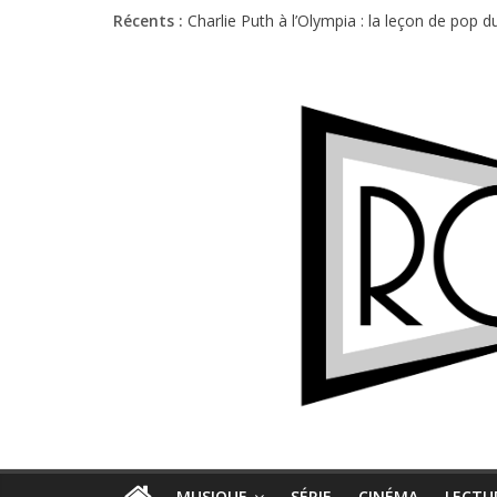
Récents :
Charlie Puth à l’Olympia : la leçon de pop 
Festival Triptyque : un nouveau festival d
Hellfest 2026 vendredi : température et é
Hellfest 2026 jeudi : impossible de choisir
Première édition du Midgard Festival : entr
MUSIQUE
SÉRIE
CINÉMA
LECTU