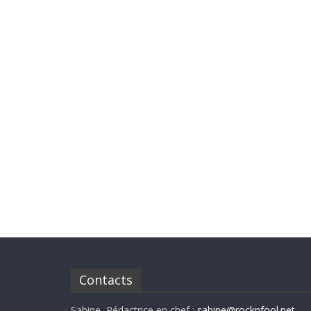
Contacts
Sabine, Rédactrice en chef :
sabine@rocknfool.net