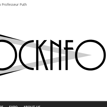
du Professeur Puth
e musique indépendant à Montréal
motions en hausse
 entre chaleur et bonne humeur
e bière, métal et tatouages
RE
EXPO
ABOUT US