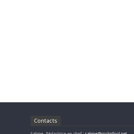
Contacts
Sabine, Rédactrice en chef :
sabine@rocknfool.net