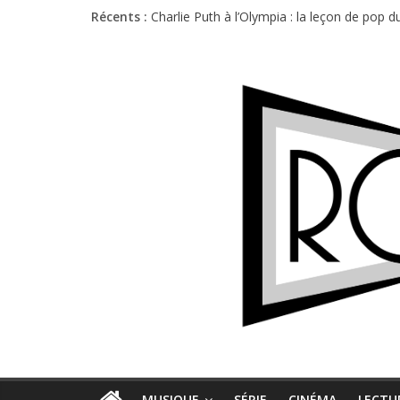
Récents :
Charlie Puth à l’Olympia : la leçon de pop 
Festival Triptyque : un nouveau festival d
Hellfest 2026 vendredi : température et é
Hellfest 2026 jeudi : impossible de choisir
Première édition du Midgard Festival : entr
MUSIQUE
SÉRIE
CINÉMA
LECTU