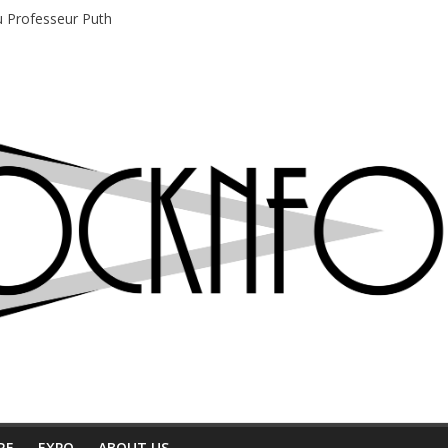
du Professeur Puth
e musique indépendant à Montréal
motions en hausse
 entre chaleur et bonne humeur
e bière, métal et tatouages
RE
EXPO
ABOUT US