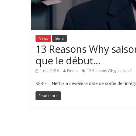
News
Série
13 Reasons Why saison 
que le début…
,
1 mai 2018
Emma
13 Reasons Why
saison 2
SÉRIE – Netflix a dévoilé la date de sortie de l’int
Read more