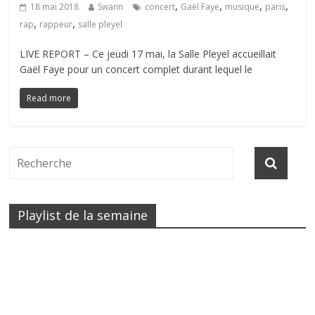
,
,
,
,
18 mai 2018
Swann
concert
Gaël Faye
musique
paris
,
,
rap
rappeur
salle pleyel
LIVE REPORT – Ce jeudi 17 mai, la Salle Pleyel accueillait
Gaël Faye pour un concert complet durant lequel le
Read more
Playlist de la semaine