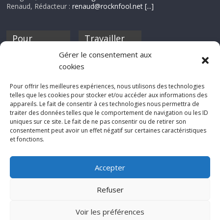
Renaud, Rédacteur :
renaud@rocknfool.net
[...]
Pour
Travailler
nourrir ta
pour nous ?
Gérer le consentement aux
discothèque
cookies
Si tu souhaites
contribuer à
Pour offrir les meilleures expériences, nous utilisons des technologies
Rocknfool, n'hésite
telles que les cookies pour stocker et/ou accéder aux informations des
pas à nous envoyer
appareils. Le fait de consentir à ces technologies nous permettra de
tes chroniques de
traiter des données telles que le comportement de navigation ou les ID
concerts, de films,
uniques sur ce site. Le fait de ne pas consentir ou de retirer son
séries ou des billets
consentement peut avoir un effet négatif sur certaines caractéristiques
d'humeur :
et fonctions.
sabine@rocknfool.
net
Accepter
Refuser
Voir les préférences