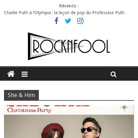
Récents :
Charlie Puth à l’Olympia : la leçon de pop du Professeur Puth
Festival Triptyque : un nouveau festival de musique indépendant
à Montréal
Hellfest 2026 vendredi : température et émotions en hausse
Hellfest 2026 jeudi : impossible de choisir entre chaleur et bonne
humeur
Première édition du Midgard Festival : entre bière, métal et
tatouages
She & Him