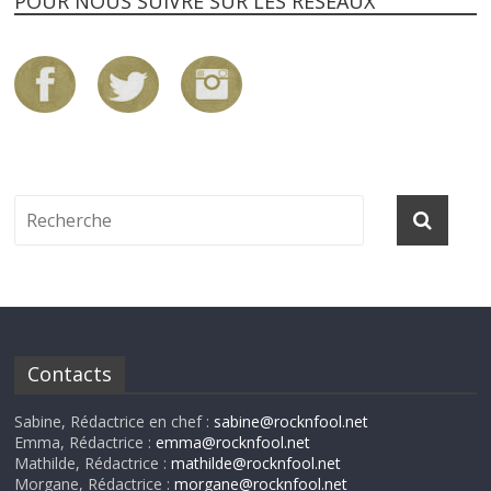
POUR NOUS SUIVRE SUR LES RÉSEAUX
Contacts
Sabine, Rédactrice en chef :
sabine@rocknfool.net
Emma, Rédactrice :
emma@rocknfool.net
Mathilde, Rédactrice :
mathilde@rocknfool.net
Morgane, Rédactrice :
morgane@rocknfool.net