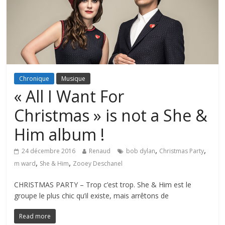
Chronique
Musique
« All I Want For
Christmas » is not a She &
Him album !
,
,
24 décembre 2016
Renaud
bob dylan
Christmas Party
,
,
m ward
She & Him
Zooey Deschanel
CHRISTMAS PARTY – Trop c’est trop. She & Him est le
groupe le plus chic qu’il existe, mais arrêtons de
Read more