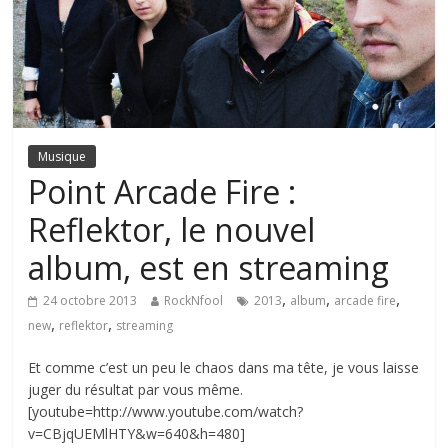
Musique
Point Arcade Fire :
Reflektor, le nouvel
album, est en streaming
,
,
,
24 octobre 2013
RockNfool
2013
album
arcade fire
,
,
new
reflektor
streaming
Et comme c’est un peu le chaos dans ma tête, je vous laisse
juger du résultat par vous même.
[youtube=http://www.youtube.com/watch?
v=CBjqUEMlHTY&w=640&h=480]