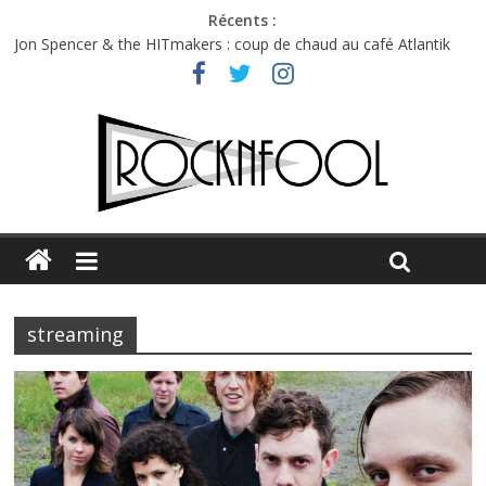
Récents :
Jon Spencer & the HITmakers : coup de chaud au café Atlantik
Hellfest 2026 vendredi : température et émotions en hausse
Hellfest 2026 jeudi : impossible de choisir entre chaleur et bonne
humeur
Première édition du Midgard Festival : entre bière, métal et
tatouages
Charlie Puth à l’Olympia : la leçon de pop du Professeur Puth
streaming