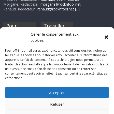
Morgane, Rédactrice :
morgane@rocknfool.net
Renaud, Rédacteur :
renaud@rocknfool.net
[...]
Pour
Travailler
nourrir ta
pour nous ?
Gérer le consentement aux
discothèque
cookies
Si tu souhaites
contribuer à
Pour offrir les meilleures expériences, nous utilisons des technologies
Rocknfool, n'hésite
telles que les cookies pour stocker et/ou accéder aux informations des
pas à nous envoyer
appareils. Le fait de consentir à ces technologies nous permettra de
tes chroniques de
traiter des données telles que le comportement de navigation ou les ID
concerts, de films,
uniques sur ce site. Le fait de ne pas consentir ou de retirer son
séries ou des billets
consentement peut avoir un effet négatif sur certaines caractéristiques
d'humeur :
et fonctions.
sabine@rocknfool.
net
Accepter
Refuser