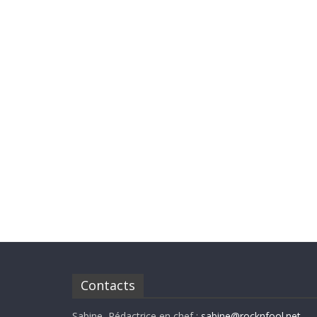
Contacts
Sabine, Rédactrice en chef :
sabine@rocknfool.net