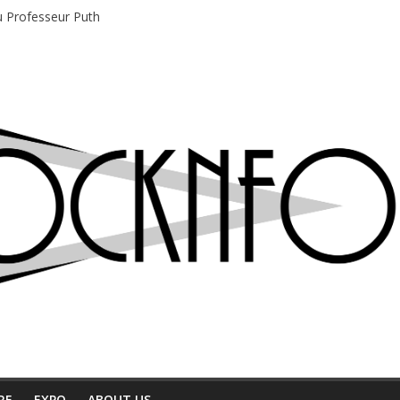
du Professeur Puth
e musique indépendant à Montréal
motions en hausse
 entre chaleur et bonne humeur
e bière, métal et tatouages
RE
EXPO
ABOUT US