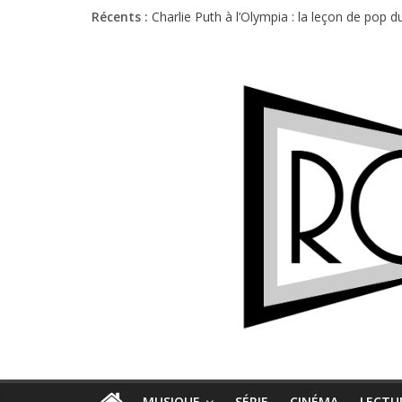
Récents :
Charlie Puth à l’Olympia : la leçon de pop 
Festival Triptyque : un nouveau festival d
Hellfest 2026 vendredi : température et é
Hellfest 2026 jeudi : impossible de choisir
Première édition du Midgard Festival : entr
MUSIQUE
SÉRIE
CINÉMA
LECTU