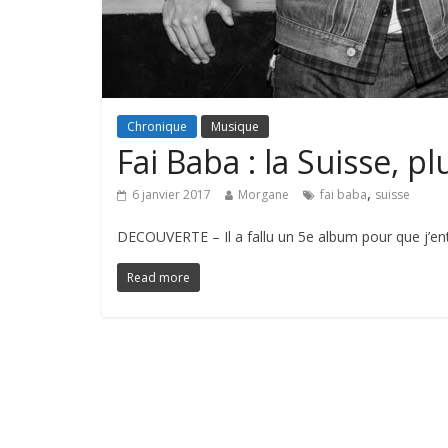
Chronique
Musique
Fai Baba : la Suisse, pl
,
6 janvier 2017
Morgane
fai baba
suisse
DECOUVERTE – Il a fallu un 5e album pour que j’en
Read more