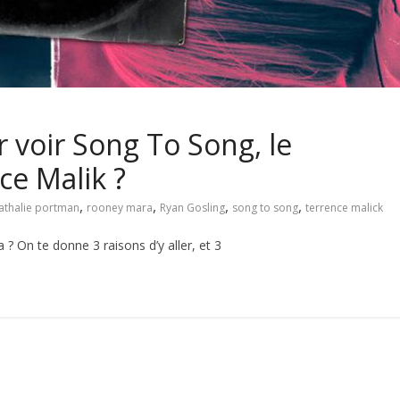
voir Song To Song, le
ce Malik ?
,
,
,
,
athalie portman
rooney mara
Ryan Gosling
song to song
terrence malick
? On te donne 3 raisons d’y aller, et 3