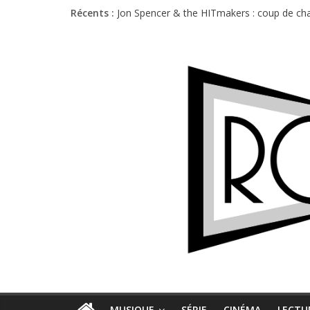
Récents :
Jon Spencer & the HITmakers : coup de cha
Hellfest 2026 vendredi : température et é
Hellfest 2026 jeudi : impossible de choisir
Première édition du Midgard Festival : entr
Charlie Puth à l’Olympia : la leçon de pop 
MUSIQUE
SÉRIE
CINÉMA
LECTU