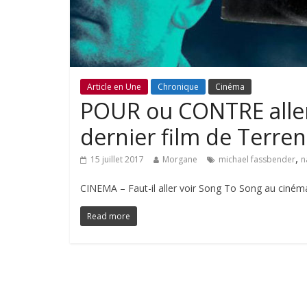
Article en Une
Chronique
Cinéma
POUR ou CONTRE aller 
dernier film de Terren
,
15 juillet 2017
Morgane
michael fassbender
n
CINEMA – Faut-il aller voir Song To Song au cinéma 
Read more