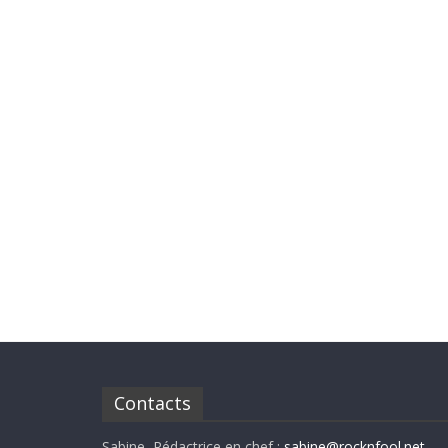
Contacts
Sabine, Rédactrice en chef :
sabine@rocknfool.net