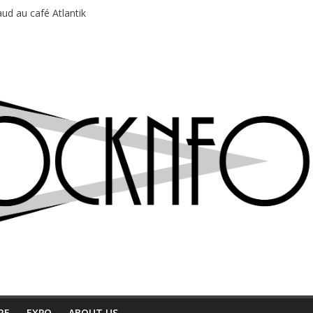
ud au café Atlantik
motions en hausse
 entre chaleur et bonne humeur
e bière, métal et tatouages
du Professeur Puth
RE
EXPO
ABOUT US