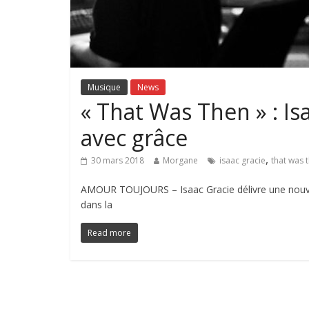
Musique
News
« That Was Then » : Is
avec grâce
,
30 mars 2018
Morgane
isaac gracie
that was 
AMOUR TOUJOURS – Isaac Gracie délivre une nouvel
dans la
Read more