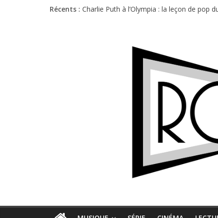
Récents :
Charlie Puth à l’Olympia : la leçon de pop 
Festival Triptyque : un nouveau festival d
Hellfest 2026 vendredi : température et é
Hellfest 2026 jeudi : impossible de choisir
Première édition du Midgard Festival : entr
MUSIQUE
SÉRIE
CINÉMA
LECTU