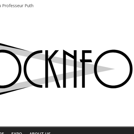
du Professeur Puth
e musique indépendant à Montréal
motions en hausse
 entre chaleur et bonne humeur
e bière, métal et tatouages
RE
EXPO
ABOUT US