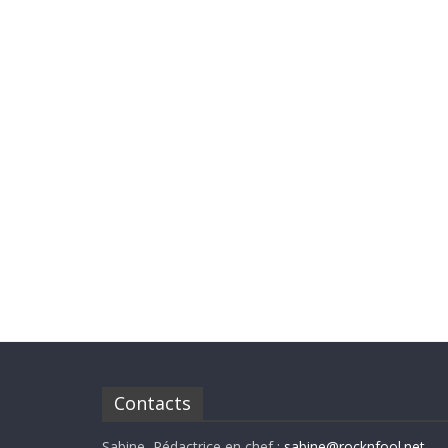
Contacts
Sabine, Rédactrice en chef :
sabine@rocknfool.net