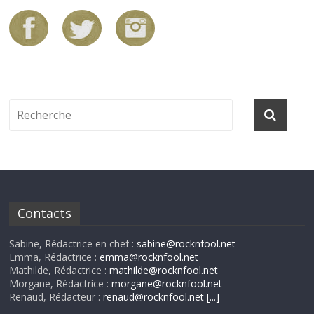
Contacts
Sabine, Rédactrice en chef :
sabine@rocknfool.net
Emma, Rédactrice :
emma@rocknfool.net
Mathilde, Rédactrice :
mathilde@rocknfool.net
Morgane, Rédactrice :
morgane@rocknfool.net
Renaud, Rédacteur :
renaud@rocknfool.net
[...]