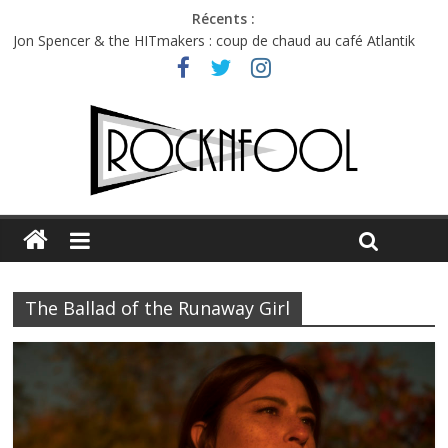
Récents :
Jon Spencer & the HITmakers : coup de chaud au café Atlantik
Hellfest 2026 vendredi : température et émotions en hausse
Hellfest 2026 jeudi : impossible de choisir entre chaleur et bonne
humeur
Première édition du Midgard Festival : entre bière, métal et
tatouages
Charlie Puth à l’Olympia : la leçon de pop du Professeur Puth
The Ballad of the Runaway Girl