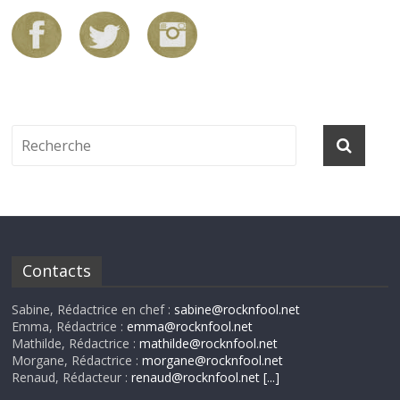
Contacts
Sabine, Rédactrice en chef :
sabine@rocknfool.net
Emma, Rédactrice :
emma@rocknfool.net
Mathilde, Rédactrice :
mathilde@rocknfool.net
Morgane, Rédactrice :
morgane@rocknfool.net
Renaud, Rédacteur :
renaud@rocknfool.net
[...]