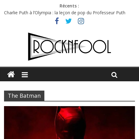
Récents :
Charlie Puth à l’Olympia : la leçon de pop du Professeur Puth
Festival Triptyque : un nouveau festival de musique indépendant
à Montréal
Hellfest 2026 vendredi : température et émotions en hausse
Hellfest 2026 jeudi : impossible de choisir entre chaleur et bonne
humeur
Première édition du Midgard Festival : entre bière, métal et
tatouages
The Batman