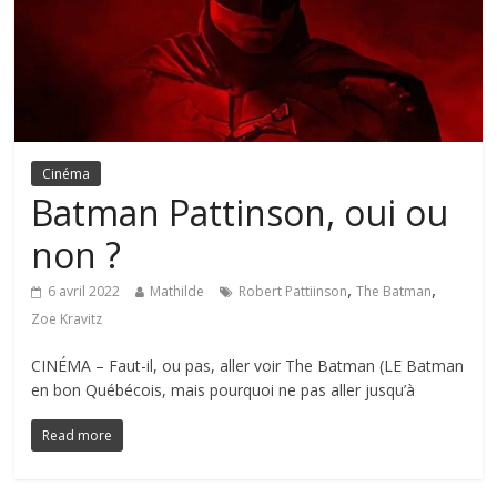
Cinéma
Batman Pattinson, oui ou
non ?
,
,
6 avril 2022
Mathilde
Robert Pattiinson
The Batman
Zoe Kravitz
CINÉMA – Faut-il, ou pas, aller voir The Batman (LE Batman
en bon Québécois, mais pourquoi ne pas aller jusqu’à
Read more