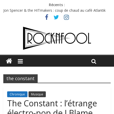
Récents :
Jon Spencer & the HITmakers : coup de chaud au café Atlantik
Hellfest 2026 vendredi : température et émotions en hausse
Hellfest 2026 jeudi : impossible de choisir entre chaleur et bonne
humeur
Première édition du Midgard Festival : entre bière, métal et
tatouages
Charlie Puth à l’Olympia : la leçon de pop du Professeur Puth
the constant
Chronique
Musique
The Constant : l’étrange
électro-pop de I Blame