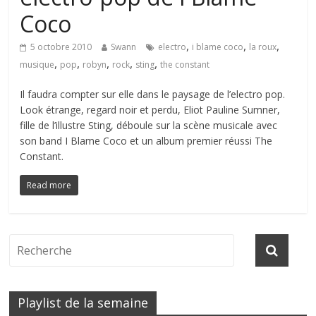
Coco
,
,
,
5 octobre 2010
Swann
electro
i blame coco
la roux
,
,
,
,
,
musique
pop
robyn
rock
sting
the constant
Il faudra compter sur elle dans le paysage de l’electro pop.
Look étrange, regard noir et perdu, Eliot Pauline Sumner,
fille de l’illustre Sting, déboule sur la scène musicale avec
son band I Blame Coco et un album premier réussi The
Constant.
Read more
Playlist de la semaine