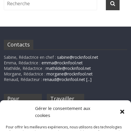
Contacts
Sabine, Rédactrice en chef :
sabine@rocknfool.net
Emma, Rédactrice :
emma@rocknfool.net
Mathilde, Rédactrice :
mathilde@rocknfool.net
Morgane, Rédactrice :
morgane@rocknfool.net
Renaud, Rédacteur :
renaud@rocknfool.net
[...]
Pour
Travailler
nourrir ta
pour nous ?
Gérer le consentement aux
discothèque
cookies
Si tu souhaites
contribuer à
Pour offrir les meilleures expériences, nous utilisons des technologies
Rocknfool, n'hésite