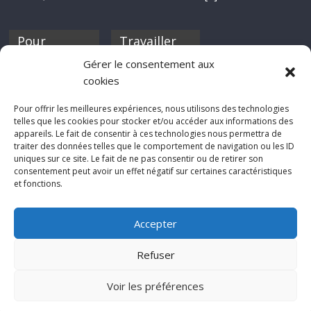
Pour
Travailler
nourrir ta
pour nous ?
Gérer le consentement aux
discothèque
cookies
Si tu souhaites
contribuer à
Pour offrir les meilleures expériences, nous utilisons des technologies
Rocknfool, n'hésite
telles que les cookies pour stocker et/ou accéder aux informations des
pas à nous envoyer
appareils. Le fait de consentir à ces technologies nous permettra de
tes chroniques de
traiter des données telles que le comportement de navigation ou les ID
concerts, de films,
uniques sur ce site. Le fait de ne pas consentir ou de retirer son
séries ou des billets
consentement peut avoir un effet négatif sur certaines caractéristiques
d'humeur :
et fonctions.
sabine@rocknfool.
net
Accepter
Refuser
Voir les préférences