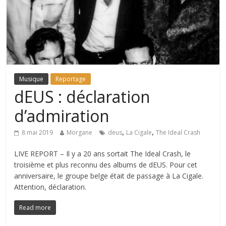
Musique
Reportage
dEUS : déclaration
d’admiration
,
,
8 mai 2019
Morgane
deus
La Cigale
The Ideal Crash
LIVE REPORT – Il y a 20 ans sortait The Ideal Crash, le
troisième et plus reconnu des albums de dEUS. Pour cet
anniversaire, le groupe belge était de passage à La Cigale.
Attention, déclaration.
Read more