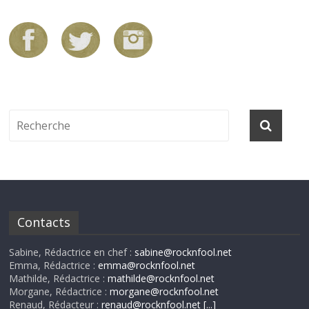
Contacts
Sabine, Rédactrice en chef :
sabine@rocknfool.net
Emma, Rédactrice :
emma@rocknfool.net
Mathilde, Rédactrice :
mathilde@rocknfool.net
Morgane, Rédactrice :
morgane@rocknfool.net
Renaud, Rédacteur :
renaud@rocknfool.net
[...]