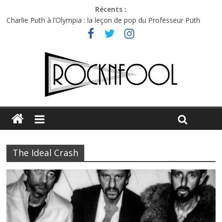
Récents :
Charlie Puth à l’Olympia : la leçon de pop du Professeur Puth
Festival Triptyque : un nouveau festival de musique indépendant
à Montréal
Hellfest 2026 vendredi : température et émotions en hausse
Hellfest 2026 jeudi : impossible de choisir entre chaleur et bonne
humeur
Première édition du Midgard Festival : entre bière, métal et
tatouages
The Ideal Crash