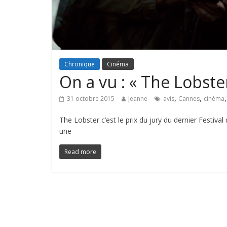
Chronique
Cinéma
On a vu : « The Lobst
,
,
31 octobre 2015
Jeanne
avis
Cannes
cinéma
The Lobster c’est le prix du jury du dernier Festi
une
Read more