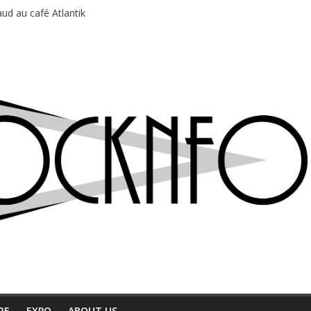
ud au café Atlantik
motions en hausse
 entre chaleur et bonne humeur
e bière, métal et tatouages
du Professeur Puth
RE
EXPO
ABOUT US