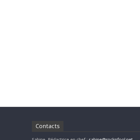
Contacts
Sabine, Rédactrice en chef :
sabine@rocknfool.net