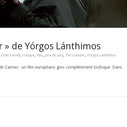
er » de Yórgos Lánthimos
,
,
,
,
,
,
Colin Farrell
critique
film
prix du jury
The Lobster
Yorgos Lanthimos
val de Cannes : un film européano-grec complètement loufoque. Dans