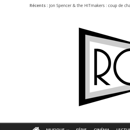
Récents :
Jon Spencer & the HITmakers : coup de cha
Hellfest 2026 vendredi : température et é
Hellfest 2026 jeudi : impossible de choisir
Première édition du Midgard Festival : entr
Charlie Puth à l’Olympia : la leçon de pop 
MUSIQUE
SÉRIE
CINÉMA
LECTU