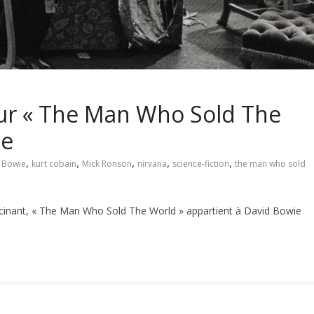
sur « The Man Who Sold The
ie
,
,
,
,
,
 Bowie
kurt cobain
Mick Ronson
nirvana
science-fiction
the man who sold
cinant, « The Man Who Sold The World » appartient à David Bowie