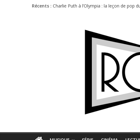
Récents :
Charlie Puth à l’Olympia : la leçon de pop 
Festival Triptyque : un nouveau festival d
Hellfest 2026 vendredi : température et é
Hellfest 2026 jeudi : impossible de choisir
Première édition du Midgard Festival : entr
MUSIQUE
SÉRIE
CINÉMA
LECTU