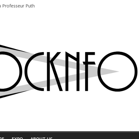
du Professeur Puth
e musique indépendant à Montréal
motions en hausse
 entre chaleur et bonne humeur
e bière, métal et tatouages
RE
EXPO
ABOUT US