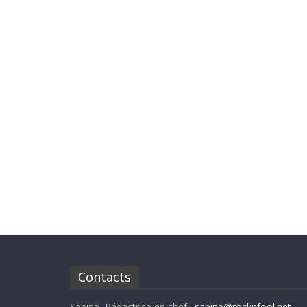
Contacts
Sabine, Rédactrice en chef :
sabine@rocknfool.net