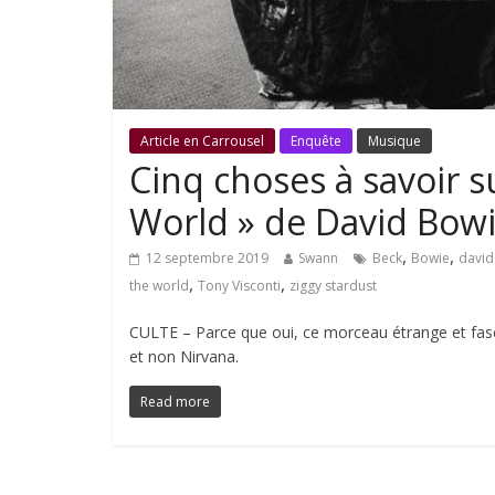
Article en Carrousel
Enquête
Musique
Cinq choses à savoir 
World » de David Bow
,
,
12 septembre 2019
Swann
Beck
Bowie
david
,
,
the world
Tony Visconti
ziggy stardust
CULTE – Parce que oui, ce morceau étrange et fas
et non Nirvana.
Read more