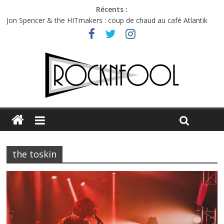
Récents :
Jon Spencer & the HITmakers : coup de chaud au café Atlantik
Hellfest 2026 vendredi : température et émotions en hausse
Hellfest 2026 jeudi : impossible de choisir entre chaleur et bonne
humeur
Première édition du Midgard Festival : entre bière, métal et
tatouages
Charlie Puth à l’Olympia : la leçon de pop du Professeur Puth
the toskin