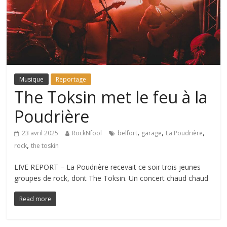
Musique
Reportage
The Toksin met le feu à la
Poudrière
,
,
,
23 avril 2025
RockNfool
belfort
garage
La Poudrière
,
rock
the toskin
LIVE REPORT – La Poudrière recevait ce soir trois jeunes
groupes de rock, dont The Toksin. Un concert chaud chaud
Read more