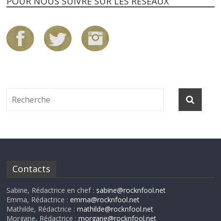
POUR NOUS SUIVRE SUR LES RÉSEAUX
Contacts
Sabine, Rédactrice en chef :
sabine@rocknfool.net
Emma, Rédactrice :
emma@rocknfool.net
Mathilde, Rédactrice :
mathilde@rocknfool.net
Morgane, Rédactrice :
morgane@rocknfool.net