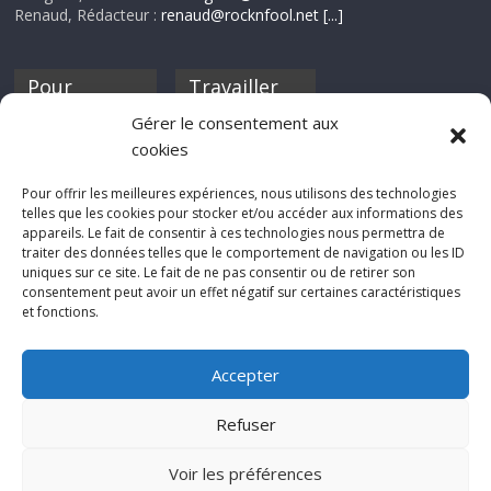
Renaud, Rédacteur :
renaud@rocknfool.net
[...]
Pour
Travailler
nourrir ta
pour nous ?
Gérer le consentement aux
discothèque
cookies
Si tu souhaites
contribuer à
Pour offrir les meilleures expériences, nous utilisons des technologies
Rocknfool, n'hésite
telles que les cookies pour stocker et/ou accéder aux informations des
pas à nous envoyer
appareils. Le fait de consentir à ces technologies nous permettra de
tes chroniques de
traiter des données telles que le comportement de navigation ou les ID
concerts, de films,
uniques sur ce site. Le fait de ne pas consentir ou de retirer son
séries ou des billets
consentement peut avoir un effet négatif sur certaines caractéristiques
d'humeur :
et fonctions.
sabine@rocknfool.
net
Accepter
Refuser
Voir les préférences