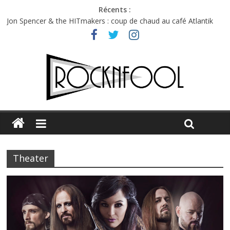
Récents :
Jon Spencer & the HITmakers : coup de chaud au café Atlantik
Hellfest 2026 vendredi : température et émotions en hausse
Hellfest 2026 jeudi : impossible de choisir entre chaleur et bonne
humeur
Première édition du Midgard Festival : entre bière, métal et
tatouages
Charlie Puth à l’Olympia : la leçon de pop du Professeur Puth
Theater