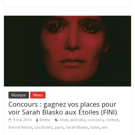
Musique
News
Concours : gagnez vos places pour
voir Sarah Blasko aux Étoiles (FINI)
,
,
,
,
9 mai 2016
Emma
Alias
australia
concours
contest
,
,
,
,
,
Eternal Return
Les Etoiles
paris
Sarah Blasko
ticket
win