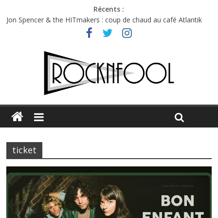
Récents :
Jon Spencer & the HITmakers : coup de chaud au café Atlantik
Hellfest 2026 vendredi : température et émotions en hausse
Hellfest 2026 jeudi : impossible de choisir entre chaleur et bonne
humeur
Première édition du Midgard Festival : entre bière, métal et
tatouages
Charlie Puth à l’Olympia : la leçon de pop du Professeur Puth
ticket