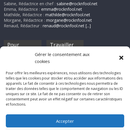
Sabine, Rédactrice en chef :
sabine@rocknfool.net
Emma, Rédactrice :
emma@rocknfool.net
Mathilde, Rédactrice :
mathilde@rocknfool.net
Morgane, Rédactrice :
morgane@rocknfool.net
Renaud, Rédacteur :
renaud@rocknfool.net
[...]
Pour
Travailler
nourrir ta
pour nous ?
Gérer le consentement aux
discothèque
cookies
Si tu souhaites
contribuer à
Pour offrir les meilleures expériences, nous utilisons des technologies
Rocknfool, n'hésite
telles que les cookies pour stocker et/ou accéder aux informations des
pas à nous envoyer
appareils. Le fait de consentir à ces technologies nous permettra de
tes chroniques de
traiter des données telles que le comportement de navigation ou les ID
concerts, de films,
uniques sur ce site. Le fait de ne pas consentir ou de retirer son
séries ou des billets
consentement peut avoir un effet négatif sur certaines caractéristiques
d'humeur :
et fonctions.
sabine@rocknfool.
net
Accepter