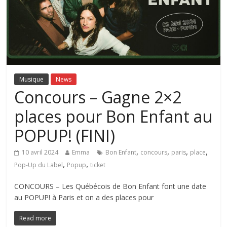
Musique
News
Concours – Gagne 2×2
places pour Bon Enfant au
POPUP! (FINI)
,
,
,
,
10 avril 2024
Emma
Bon Enfant
concours
paris
place
,
,
Pop-Up du Label
Popup
ticket
CONCOURS – Les Québécois de Bon Enfant font une date
au POPUP! à Paris et on a des places pour
Read more