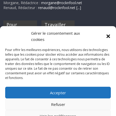
Morgane, Rédactrice :
morgane@rocknfool.net
Renaud, Rédacteur :
renaud@rocknfool.net
[...]
Pour
Travailler
nourrir ta
pour nous ?
Gérer le consentement aux
discothèque
cookies
Si tu souhaites
contribuer à
Pour offrir les meilleures expériences, nous utilisons des technologies
Rocknfool, n'hésite
telles que les cookies pour stocker et/ou accéder aux informations des
pas à nous envoyer
appareils. Le fait de consentir à ces technologies nous permettra de
tes chroniques de
traiter des données telles que le comportement de navigation ou les ID
concerts, de films,
uniques sur ce site. Le fait de ne pas consentir ou de retirer son
séries ou des billets
consentement peut avoir un effet négatif sur certaines caractéristiques
d'humeur :
et fonctions.
sabine@rocknfool.
net
Accepter
Refuser
Voir les préférences