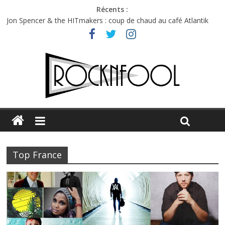
Récents :
Jon Spencer & the HITmakers : coup de chaud au café Atlantik
Hellfest 2026 vendredi : température et émotions en hausse
Hellfest 2026 jeudi : impossible de choisir entre chaleur et bonne
humeur
Première édition du Midgard Festival : entre bière, métal et
tatouages
Charlie Puth à l’Olympia : la leçon de pop du Professeur Puth
Top France