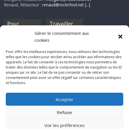
Renaud, Rédacteur :
renaud@rocknfool.net
[...]
Pour
Travailler
nourrir ta
pour nous ?
Gérer le consentement aux
discothèque
cookies
Si tu souhaites
contribuer à
Pour offrir les meilleures expériences, nous utilisons des technologies
Rocknfool, n'hésite
telles que les cookies pour stocker et/ou accéder aux informations des
pas à nous envoyer
appareils. Le fait de consentir à ces technologies nous permettra de
tes chroniques de
traiter des données telles que le comportement de navigation ou les ID
concerts, de films,
uniques sur ce site. Le fait de ne pas consentir ou de retirer son
séries ou des billets
consentement peut avoir un effet négatif sur certaines caractéristiques
d'humeur :
et fonctions.
sabine@rocknfool.
net
Accepter
Refuser
Voir les préférences