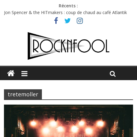
Récents :
Jon Spencer & the HITmakers : coup de chaud au café Atlantik
Hellfest 2026 vendredi : température et émotions en hausse
Hellfest 2026 jeudi : impossible de choisir entre chaleur et bonne
humeur
Première édition du Midgard Festival : entre bière, métal et
tatouages
Charlie Puth à l’Olympia : la leçon de pop du Professeur Puth
tretemoller