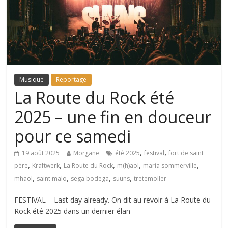
Musique
Reportage
La Route du Rock été
2025 – une fin en douceur
pour ce samedi
,
,
19 août 2025
Morgane
été 2025
festival
fort de saint
,
,
,
,
,
père
Kraftwerk
La Route du Rock
m(h)aol
maria sommerville
,
,
,
,
mhaol
saint malo
sega bodega
suuns
tretemoller
FESTIVAL – Last day already. On dit au revoir à La Route du
Rock été 2025 dans un dernier élan