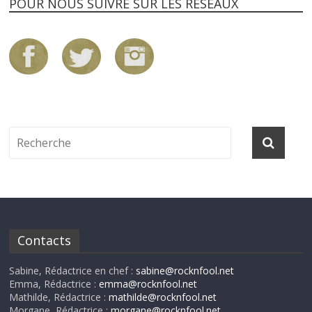
POUR NOUS SUIVRE SUR LES RÉSEAUX
Contacts
Sabine, Rédactrice en chef :
sabine@rocknfool.net
Emma, Rédactrice :
emma@rocknfool.net
Mathilde, Rédactrice :
mathilde@rocknfool.net
Morgane, Rédactrice :
morgane@rocknfool.net