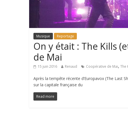
Musique
Reportage
On y était : The Kills 
de Mai
,
15 juin 2016
Renaud
Coopérative de Mai
The K
Après la tempête récente d’Europavox (The Last Sh
sur la capitale française du
Read more