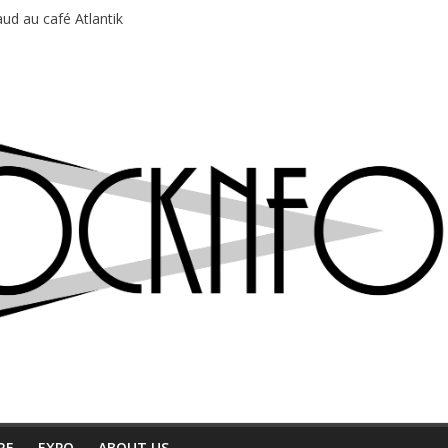
ud au café Atlantik
motions en hausse
 entre chaleur et bonne humeur
e bière, métal et tatouages
du Professeur Puth
RE
EXPO
ABOUT US