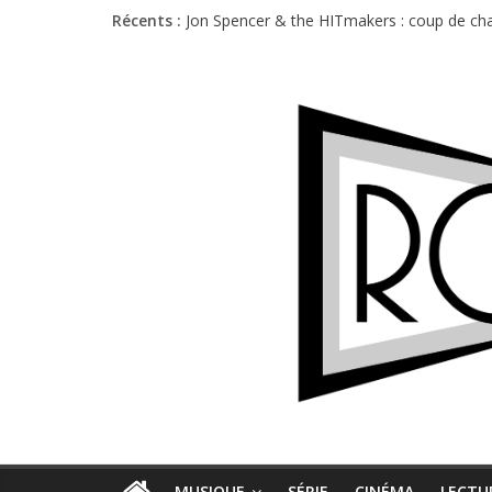
Récents :
Jon Spencer & the HITmakers : coup de cha
Hellfest 2026 vendredi : température et é
Hellfest 2026 jeudi : impossible de choisir
Première édition du Midgard Festival : entr
Charlie Puth à l’Olympia : la leçon de pop 
MUSIQUE
SÉRIE
CINÉMA
LECTU