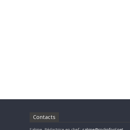
Contacts
Sabine, Rédactrice en chef :
sabine@rocknfool.net