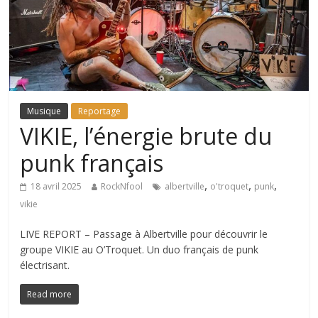
Musique
Reportage
VIKIE, l’énergie brute du
punk français
,
,
,
18 avril 2025
RockNfool
albertville
o'troquet
punk
vikie
LIVE REPORT – Passage à Albertville pour découvrir le
groupe VIKIE au O’Troquet. Un duo français de punk
électrisant.
Read more