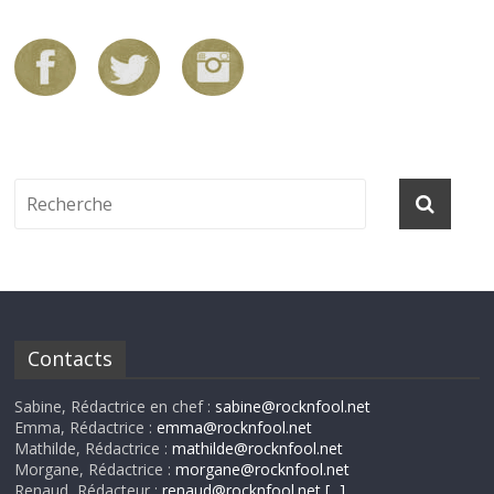
Contacts
Sabine, Rédactrice en chef :
sabine@rocknfool.net
Emma, Rédactrice :
emma@rocknfool.net
Mathilde, Rédactrice :
mathilde@rocknfool.net
Morgane, Rédactrice :
morgane@rocknfool.net
Renaud, Rédacteur :
renaud@rocknfool.net
[...]