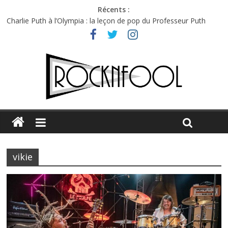
Récents :
Charlie Puth à l’Olympia : la leçon de pop du Professeur Puth
Festival Triptyque : un nouveau festival de musique indépendant
à Montréal
Hellfest 2026 vendredi : température et émotions en hausse
Hellfest 2026 jeudi : impossible de choisir entre chaleur et bonne
humeur
Première édition du Midgard Festival : entre bière, métal et
tatouages
vikie