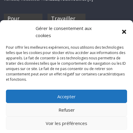
Pour
Travailler
nourrir ta
pour nous ?
Gérer le consentement aux
discothèque
cookies
Si tu souhaites
contribuer à
Pour offrir les meilleures expériences, nous utilisons des technologies
Rocknfool, n'hésite
telles que les cookies pour stocker et/ou accéder aux informations des
pas à nous envoyer
appareils. Le fait de consentir à ces technologies nous permettra de
tes chroniques de
traiter des données telles que le comportement de navigation ou les ID
concerts, de films,
uniques sur ce site. Le fait de ne pas consentir ou de retirer son
séries ou des billets
consentement peut avoir un effet négatif sur certaines caractéristiques
d'humeur :
et fonctions.
sabine@rocknfool.
net
Accepter
Refuser
Voir les préférences