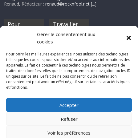
Renaud, Rédacteur :
renaud@rocknfool.net
[...]
Pour
Travailler
nourrir ta
pour nous ?
Gérer le consentement aux
discothèque
cookies
Si tu souhaites
contribuer à
Pour offrir les meilleures expériences, nous utilisons des technologies
Rocknfool, n'hésite
telles que les cookies pour stocker et/ou accéder aux informations des
pas à nous envoyer
appareils. Le fait de consentir à ces technologies nous permettra de
tes chroniques de
traiter des données telles que le comportement de navigation ou les ID
concerts, de films,
uniques sur ce site. Le fait de ne pas consentir ou de retirer son
séries ou des billets
consentement peut avoir un effet négatif sur certaines caractéristiques
d'humeur :
et fonctions.
sabine@rocknfool.
net
Accepter
Refuser
Voir les préférences