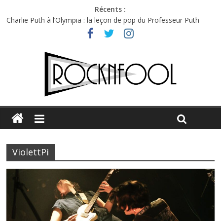
Récents :
Charlie Puth à l’Olympia : la leçon de pop du Professeur Puth
Festival Triptyque : un nouveau festival de musique indépendant
à Montréal
Hellfest 2026 vendredi : température et émotions en hausse
Hellfest 2026 jeudi : impossible de choisir entre chaleur et bonne
humeur
Première édition du Midgard Festival : entre bière, métal et
tatouages
ViolettPi