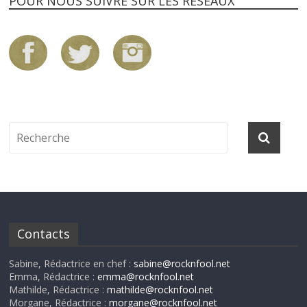
POUR NOUS SUIVRE SUR LES RÉSEAUX
Contacts
Sabine, Rédactrice en chef :
sabine@rocknfool.net
Emma, Rédactrice :
emma@rocknfool.net
Mathilde, Rédactrice :
mathilde@rocknfool.net
Morgane, Rédactrice :
morgane@rocknfool.net