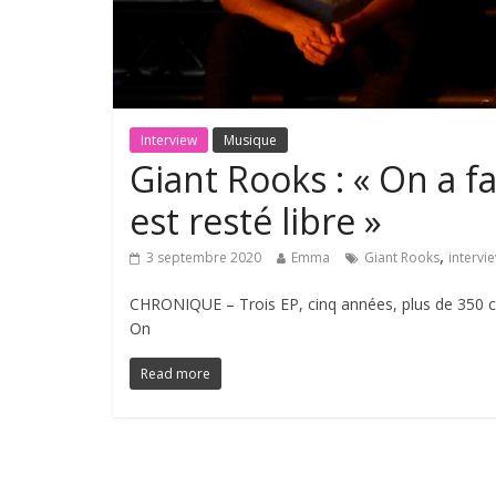
Interview
Musique
Giant Rooks : « On a fa
est resté libre »
,
3 septembre 2020
Emma
Giant Rooks
intervi
CHRONIQUE – Trois EP, cinq années, plus de 350 co
On
Read more