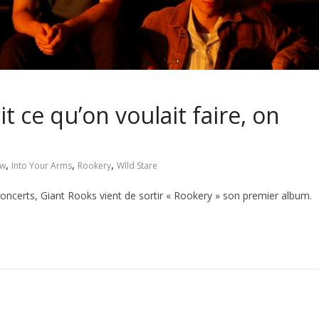
it ce qu’on voulait faire, on
,
,
,
ew
Into Your Arms
Rookery
WIld Stare
ncerts, Giant Rooks vient de sortir « Rookery » son premier album.