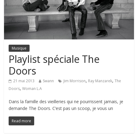
Musique
Playlist spéciale The
Doors
,
,
21 mai 2013
Swann
Jim Morrison
Ray Manzarek
The
,
Doors
Woman L.A
Dans la famille des vieilleries qui ne pourrissent jamais, je
demande The Doors. C’est pas un scoop, je vous un
Read more