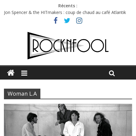
Récents :
Jon Spencer & the HITmakers : coup de chaud au café Atlantik
Hellfest 2026 vendredi : température et émotions en hausse
Hellfest 2026 jeudi : impossible de choisir entre chaleur et bonne
humeur
Première édition du Midgard Festival : entre bière, métal et
tatouages
Charlie Puth à l’Olympia : la leçon de pop du Professeur Puth
Woman L.A