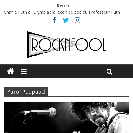
Récents :
Charlie Puth à l’Olympia : la leçon de pop du Professeur Puth
Festival Triptyque : un nouveau festival de musique indépendant
à Montréal
Hellfest 2026 vendredi : température et émotions en hausse
Hellfest 2026 jeudi : impossible de choisir entre chaleur et bonne
humeur
Première édition du Midgard Festival : entre bière, métal et
tatouages
Yarol Poupaud