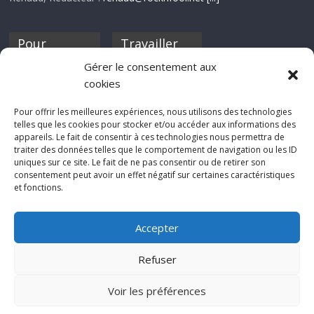
Pour
Travailler
nourrir ta
pour nous ?
Gérer le consentement aux
discothèque
cookies
Si tu souhaites
contribuer à
Pour offrir les meilleures expériences, nous utilisons des technologies
Rocknfool, n'hésite
telles que les cookies pour stocker et/ou accéder aux informations des
pas à nous envoyer
appareils. Le fait de consentir à ces technologies nous permettra de
tes chroniques de
traiter des données telles que le comportement de navigation ou les ID
concerts, de films,
uniques sur ce site. Le fait de ne pas consentir ou de retirer son
séries ou des billets
consentement peut avoir un effet négatif sur certaines caractéristiques
d'humeur :
et fonctions.
sabine@rocknfool.
net
Accepter
Refuser
Voir les préférences