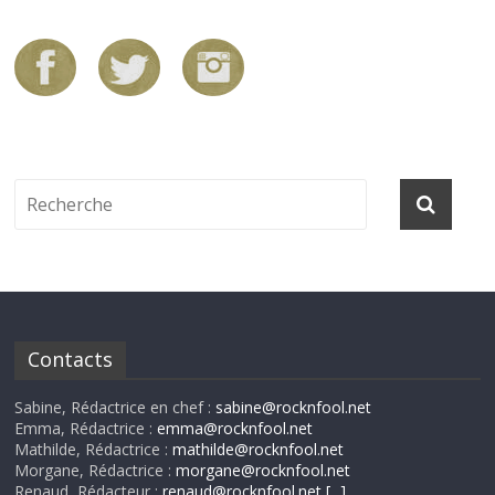
Contacts
Sabine, Rédactrice en chef :
sabine@rocknfool.net
Emma, Rédactrice :
emma@rocknfool.net
Mathilde, Rédactrice :
mathilde@rocknfool.net
Morgane, Rédactrice :
morgane@rocknfool.net
Renaud, Rédacteur :
renaud@rocknfool.net
[...]