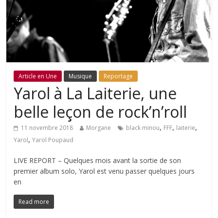
Article en Une
Musique
Reportage
Yarol à La Laiterie, une
belle leçon de rock’n’roll
,
,
,
11 novembre 2018
Morgane
black minou
FFF
laiterie
,
Yarol
Yarol Poupaud
LIVE REPORT – Quelques mois avant la sortie de son
premier album solo, Yarol est venu passer quelques jours
en
Read more