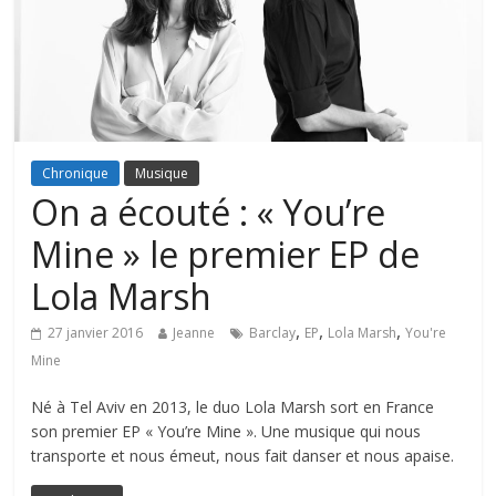
Chronique
Musique
On a écouté : « You’re
Mine » le premier EP de
Lola Marsh
,
,
,
27 janvier 2016
Jeanne
Barclay
EP
Lola Marsh
You're
Mine
Né à Tel Aviv en 2013, le duo Lola Marsh sort en France
son premier EP « You’re Mine ». Une musique qui nous
transporte et nous émeut, nous fait danser et nous apaise.