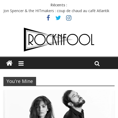
Récents :
Jon Spencer & the HITmakers : coup de chaud au café Atlantik
Hellfest 2026 vendredi : température et émotions en hausse
Hellfest 2026 jeudi : impossible de choisir entre chaleur et bonne
humeur
Première édition du Midgard Festival : entre bière, métal et
tatouages
Charlie Puth à l’Olympia : la leçon de pop du Professeur Puth
You’re Mine