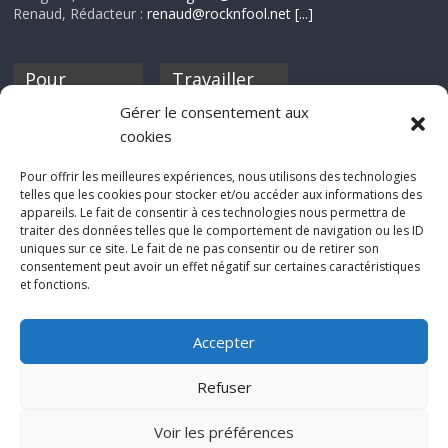
Renaud, Rédacteur :
renaud@rocknfool.net
[...]
Pour
Travailler
nourrir ta
pour nous ?
Gérer le consentement aux
discothèque
cookies
Si tu souhaites
contribuer à
Pour offrir les meilleures expériences, nous utilisons des technologies
Rocknfool, n'hésite
telles que les cookies pour stocker et/ou accéder aux informations des
pas à nous envoyer
appareils. Le fait de consentir à ces technologies nous permettra de
tes chroniques de
traiter des données telles que le comportement de navigation ou les ID
concerts, de films,
uniques sur ce site. Le fait de ne pas consentir ou de retirer son
séries ou des billets
consentement peut avoir un effet négatif sur certaines caractéristiques
d'humeur :
et fonctions.
sabine@rocknfool.
net
Accepter
Refuser
Voir les préférences