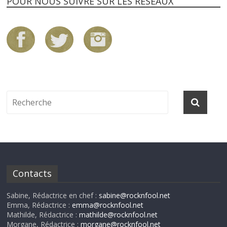
POUR NOUS SUIVRE SUR LES RÉSEAUX
Contacts
Sabine, Rédactrice en chef :
sabine@rocknfool.net
Emma, Rédactrice :
emma@rocknfool.net
Mathilde, Rédactrice :
mathilde@rocknfool.net
Morgane, Rédactrice :
morgane@rocknfool.net