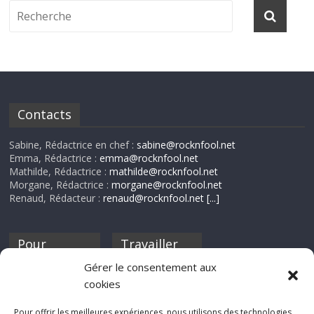
Contacts
Sabine, Rédactrice en chef :
sabine@rocknfool.net
Emma, Rédactrice :
emma@rocknfool.net
Mathilde, Rédactrice :
mathilde@rocknfool.net
Morgane, Rédactrice :
morgane@rocknfool.net
Renaud, Rédacteur :
renaud@rocknfool.net
[...]
Pour
Travailler
nourrir ta
pour nous ?
Gérer le consentement aux
discothèque
cookies
Si tu souhaites
contribuer à
Pour offrir les meilleures expériences, nous utilisons des technologies