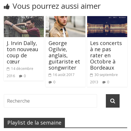
Vous pourrez aussi aimer
J. Irvin Dally,
George
Les concerts
ton nouveau
Ogilvie,
à ne pas
coup de
anglais,
rater en
cœur
guitariste et
Octobre à
songwriter
Bordeaux
14 décembre
16 août 2017
30 septembre
2016
0
0
2013
0
Playlist de la semaine