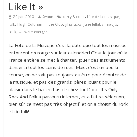
Like It »
,
,
20 juin 2010
Swann
curry & coco
fête de la musique
,
,
,
,
,
,
folk
Hugh Coltman
In the Club
jil is lucky
june lullaby
madjo
,
rock
we were evergreen
La Fête de la Musique c’est la date que tout les musicos
entourent en rouge sur leur calendrier! C’est le jour où la
France entière se met à chanter, jouer des instruments,
danser à tout les coins de rues. Mais, c’est un peu la
course, on ne sait pas toujours où être pour écouter de
la musique, et pas des grands-pères jouant pour le
plaisir dans le bar en bas de chez toi. Donc, It’s Only
Rock And Folk a parcouru internet, et a fait sa sélection,
bien sûr ce n’est pas très objectif, et on a choisit du rock
et du folk!