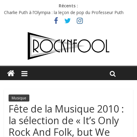
Récents :
Charlie Puth à l’Olympia : la leçon de pop du Professeur Puth
Festival Triptyque : un nouveau festival de musique indépendant
à Montréal
Hellfest 2026 vendredi : température et émotions en hausse
Hellfest 2026 jeudi : impossible de choisir entre chaleur et bonne
humeur
Première édition du Midgard Festival : entre bière, métal et
tatouages
Musique
Fête de la Musique 2010 :
la sélection de « It’s Only
Rock And Folk, but We