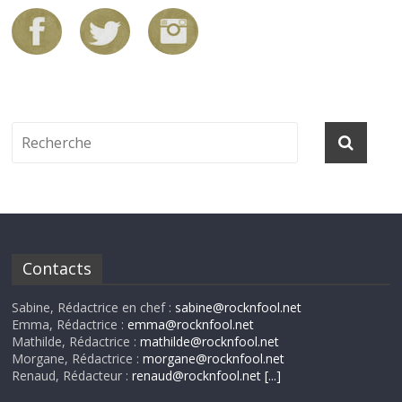
Contacts
Sabine, Rédactrice en chef :
sabine@rocknfool.net
Emma, Rédactrice :
emma@rocknfool.net
Mathilde, Rédactrice :
mathilde@rocknfool.net
Morgane, Rédactrice :
morgane@rocknfool.net
Renaud, Rédacteur :
renaud@rocknfool.net
[...]