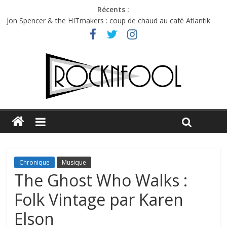
Récents :
Jon Spencer & the HITmakers : coup de chaud au café Atlantik
Hellfest 2026 vendredi : température et émotions en hausse
Hellfest 2026 jeudi : impossible de choisir entre chaleur et bonne
humeur
Première édition du Midgard Festival : entre bière, métal et
tatouages
Charlie Puth à l’Olympia : la leçon de pop du Professeur Puth
Chronique
Musique
The Ghost Who Walks :
Folk Vintage par Karen
Elson