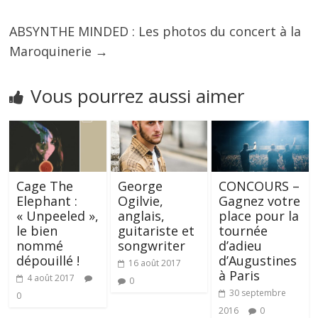
ABSYNTHE MINDED : Les photos du concert à la
Maroquinerie
→
Vous pourrez aussi aimer
Cage The
George
CONCOURS –
Elephant :
Ogilvie,
Gagnez votre
« Unpeeled »,
anglais,
place pour la
le bien
guitariste et
tournée
nommé
songwriter
d’adieu
dépouillé !
d’Augustines
16 août 2017
à Paris
4 août 2017
0
30 septembre
0
2016
0