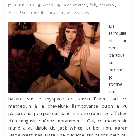
,
,
,
20 juin 2010
Swann
Dead Weather
folk
jack white
,
,
,
Karen Elson
rock
the raconteur
white stripes
En
farfouilla
nt un
peu
partout
sur
internet
je
tombe
par
hasard sur le myspace de
Karen Elson
… oui ce
mannequin à la chevelure flamboyante qu’on a vu
placardé un peu partout dans le métro (pour les affiches
d’un magasin suédois notamment). Oui, ce mannequin
marié à au diable de
Jack White
. Et ben non,
Karen
Elson
n’est pas juste une duduche sur talons haut qui