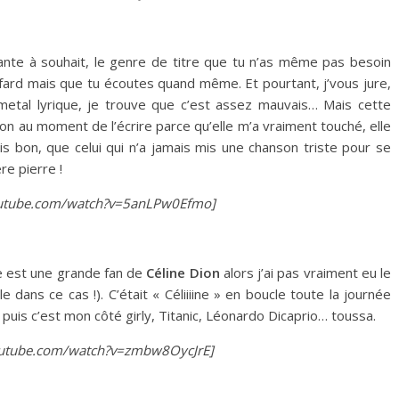
mante à souhait, le genre de titre que tu n’as même pas besoin
afard mais que tu écoutes quand même. Et pourtant, j’vous jure,
metal lyrique, je trouve que c’est assez mauvais… Mais cette
ation au moment de l’écrire parce qu’elle m’a vraiment touché, elle
bon, que celui qui n’a jamais mis une chanson triste pour se
re pierre !
tube.com/watch?v=5anLPw0Efmo]
e est une grande fan de
Céline Dion
alors j’ai pas vraiment eu le
 dans ce cas !). C’était « Céliiiine » en boucle toute la journée
puis c’est mon côté girly, Titanic, Léonardo Dicaprio… toussa.
tube.com/watch?v=zmbw8OycJrE]