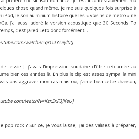
 j’ai préféré choisir Bad Romance qui est incontestablement ma
quelques chose quand même, je me suis quelques fois surprise à
 iPod, le son au minium histoire que les « voisins de métro » ne
Ga. J’ai aussi adoré la version acoustique que 30 Seconds To
 temps, c’est Jared Leto donc forcément…
utube.com/watch?v=qrO4YZeyl0I]
e Jessie J, j’avais l’impression soudaine d’être retournée au
ume bien ces années là. En plus le clip est assez sympa, la mini
e vais pas aggraver mon cas mais oui, j’aime bien cette chanson,
tube.com/watch?v=KsxSxF3JKeU]
e pop rock ? Sur ce, je vous laisse, j’ai des valises à préparer,