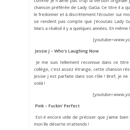
comme je n’aime pas trop la version originale
chanson préférée de Lady GaGa. Ce titre il a 
le fredonner et à discrètement l’écouter sur mon
se rendent pas compte que j’écoutais Lady Ga
Mars a réalisé il y a quelques années. En même
[youtube=
www.yo
Jessie J – Who’s Laughing Now
Je me suis tellement reconnue dans ce titre d
collège, c’est assez étrange, cette chanson rés
Jessie J est parfaite dans son rôle ! Bref, je n
voilà !
[youtube=
www.you
Pink – Fuckin’ Perfect
Est-il encore utile de préciser que j’aime bien l
mon île déserte m’attends !