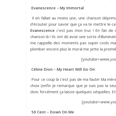
Evanescence – My Immortal
Il en fallait au moins une, une chanson dépri
d’écouter pour savoir que ça va te mettre le c
Evanescence
c’est pas mon truc ! En fan de 
chanson là ! Ils ont dû avoir une sorte d’illumin
me rappelle des moments pas super cools mais 
plomber encore plus le moral me jette la premiè
[youtube=
www.you
Céline Dion – My Heart Will Go On
Pour ce coup là c’est pas de ma faute! Ma mèr
choix (enfin je remarque que je suis pas la seule
donc forcément ça laisse quelques séquelles. Et 
[youtube=
www.you
50 Cent – Down On Me