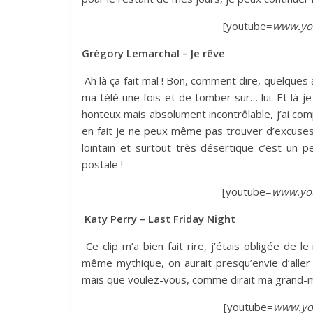
[youtube=
www.you
Grégory Lemarchal – Je rêve
Ah là ça fait mal ! Bon, comment dire, quelques
ma télé une fois et de tomber sur… lui. Et là 
honteux mais absolument incontrôlable, j’ai com
en fait je ne peux même pas trouver d’excuses 
lointain et surtout très désertique c’est un p
postale !
[youtube=
www.you
Katy Perry – Last Friday Night
Ce clip m’a bien fait rire, j’étais obligée de l
même mythique, on aurait presqu’envie d’aller 
mais que voulez-vous, comme dirait ma grand-mè
[youtube=
www.you