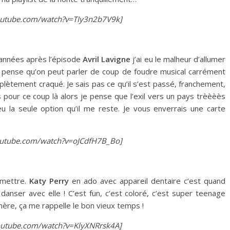
tube.com/watch?v=TIy3n2b7V9k]
 années après l’épisode
Avril Lavigne
j’ai eu le malheur d’allumer
je pense qu’on peut parler de coup de foudre musical carrément
plètement craqué. Je sais pas ce qu’il s’est passé, franchement,
pour ce coup là alors je pense que l’exil vers un pays trèèèès
eu la seule option qu’il me reste. Je vous enverrais une carte
tube.com/watch?v=oJCdfH7B_Bo]
e mettre.
Katy Perry
en ado avec appareil dentaire c’est quand
danser avec elle ! C’est fun, c’est coloré, c’est super teenage
re, ça me rappelle le bon vieux temps !
tube.com/watch?v=KlyXNRrsk4A]