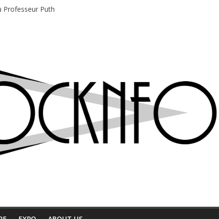
du Professeur Puth
e musique indépendant à Montréal
motions en hausse
 entre chaleur et bonne humeur
e bière, métal et tatouages
RE
EXPO
ABOUT US