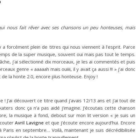
?
 qui nous fait rêver avec ses chansons un peu honteuses, mais
 y a forcément plein de titres qui nous viennent à l’esprit. Parce
 temps de la super musique, souvent oui mais pas tout le temps.
âche, j’ai sélectionné dix morceaux, je les ai commentés et puis
ceaux genre « aaaaah mais ouiiii, il y avait ça aussi !!! » j’ai donc
de la honte 2.0, encore plus honteuse. Enjoy !
! J’ai découvert ce titre quand j’avais 12/13 ans et j’ai tout de
katers donc ça n’a pas aidé j’imagine. J’écoutais cette chanson
, la musique à fond, debout sur mon lit version « je suis un
 écouter
Avril Lavigne
et que j’écoute encore aujourd’hui. Encore
 à Paris en septembre… Voilà, maintenant je suis décrédibilisée
ma playlist de la honte tranquillement…