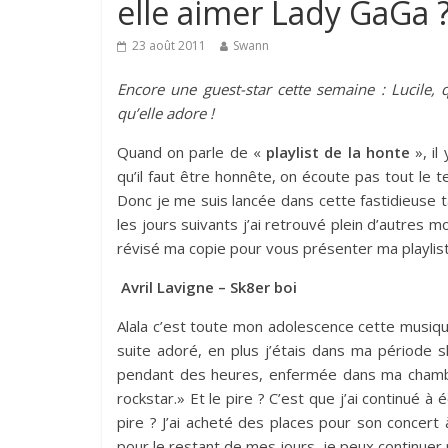
elle aimer Lady GaGa 
23 août 2011
Swann
Encore une guest-star cette semaine : Lucile,
qu’elle adore !
Quand on parle de «
playlist de la honte
», il
qu’il faut être honnête, on écoute pas tout le
Donc je me suis lancée dans cette fastidieuse t
les jours suivants j’ai retrouvé plein d’autres mor
révisé ma copie pour vous présenter ma playlist 
Avril Lavigne – Sk8er boi
Alala c’est toute mon adolescence cette musique 
suite adoré, en plus j’étais dans ma période s
pendant des heures, enfermée dans ma chambre
rockstar.» Et le pire ? C’est que j’ai continué à
pire ? J’ai acheté des places pour son concert
pour le restant de mes jours, je peux continuer 