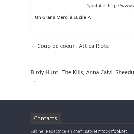
[youtube=http://www
Un Grand Merci à Lucile P.
←
Coup de coeur : Attica Riots !
Birdy Hunt, The Kills, Anna Calvi, Shee
→
Contacts
Sabine, Rédactrice en chef :
sabine@rocknfool.net