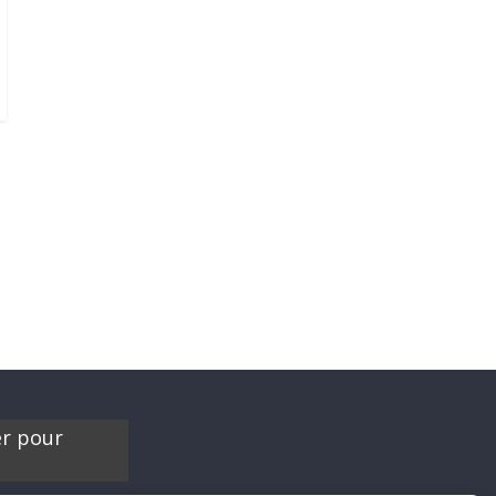
e
er pour