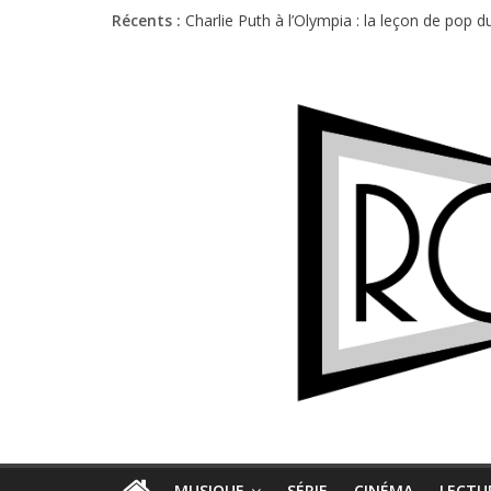
Récents :
Charlie Puth à l’Olympia : la leçon de pop 
Festival Triptyque : un nouveau festival d
Hellfest 2026 vendredi : température et é
Hellfest 2026 jeudi : impossible de choisir
Première édition du Midgard Festival : entr
MUSIQUE
SÉRIE
CINÉMA
LECTU