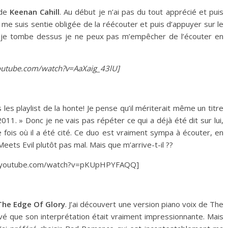
 de
Keenan Cahill
. Au début je n’ai pas du tout apprécié et puis
e me suis sentie obligée de la réécouter et puis d’appuyer sur le
e je tombe dessus je ne peux pas m’empêcher de l’écouter en
utube.com/watch?v=AaXaig_43lU]
les playlist de la honte! Je pense qu’il mériterait même un titre
011. » Donc je ne vais pas répéter ce qui a déjà été dit sur lui,
 fois où il a été cité. Ce duo est vraiment sympa à écouter, en
Meets Evil plutôt pas mal. Mais que m’arrive-t-il ??
.youtube.com/watch?v=pKUpHPYFAQQ]
The Edge Of Glory
. J’ai découvert une version piano voix de The
uvé que son interprétation était vraiment impressionnante. Mais