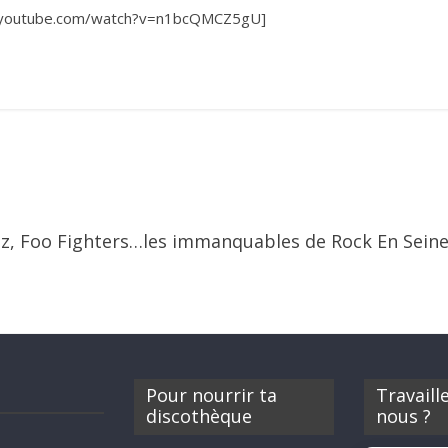
.youtube.com/watch?v=n1bcQMCZ5gU]
duz, Foo Fighters…les immanquables de Rock En Sein
Pour nourrir ta
Travaill
discothèque
nous ?